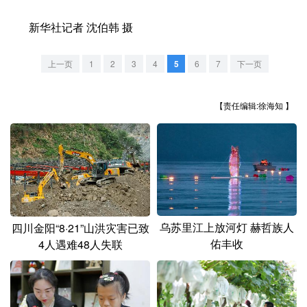
山东
河南
湖北
湖南
新华社记者 沈伯韩 摄
广东
广西
海南
重庆
四川
贵州
云南
西藏
上一页
1
2
3
4
5
6
7
下一页
陕西
甘肃
青海
宁夏
【责任编辑:徐海知 】
新疆
内蒙古
黑龙江
多语种频道
English
Español
Français
عربى
乌苏里江上放河灯 赫哲族人
四川金阳“8·21”山洪灾害已致
Русский язык
日本語
한국어
佑丰收
4人遇难48人失联
Deutsch
Português