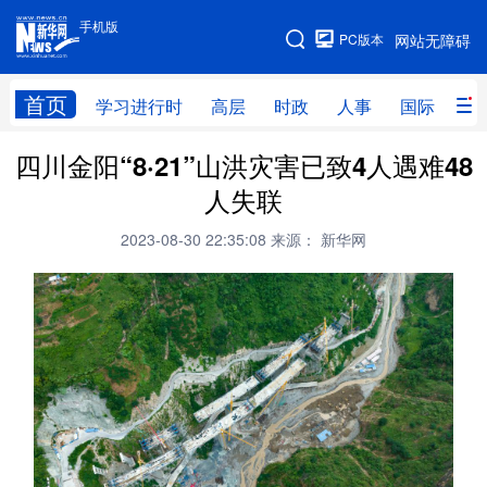
手机版
手机版
PC版本
网站无障碍
网站地图
首页
学习进行时
高层
时政
人事
国际
财
四川金阳“8·21”山洪灾害已致4人遇难48
学习进行时
高层
时政
人事
人失联
国际
财经
网评
港澳
2023-08-30 22:35:08
来源： 新华网
台湾
思客智库
全球连线
教育
科技
科创
量子
体育
文化
书画
健康
军事
访谈
视频
图片
政务
法律
中央文件
金融
汽车
食品
人居
信息化
数字经济