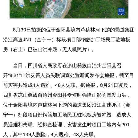
学术中国
乡村振兴
银龄
溯源中国
城市
旅游
能源
会展
8月30日拍摄的位于金阳县境内芦稿林河下游的蜀道集团
彩票
娱乐
时尚
悦读
沿江高速JN1（金宁一）标段项目部钢筋加工场民工驻地板
房（右上）已被山洪冲毁（无人机照片）。
公益
一带一路
亚太网
上市公司
文化产业
当日，四川省人民政府在凉山彝族自治州金阳县召
开“8·21”山洪灾害人员失联调查处置新闻发布会通报，截至目
前灾害共造成4人遇难、48人失联。据通报，8月21日凌晨，
地方频道
四川省凉山彝族自治州金阳县受短时强降雨影响暴发山洪，
北京
天津
河北
山西
位于金阳县境内芦稿林河下游的蜀道集团沿江高速JN1（金
宁一）标段项目部钢筋加工场民工驻地板房被冲毁，造成人
辽宁
吉林
上海
江苏
员遇难和失联。经排查梳理，灾害发生时项目工地内有201
浙江
安徽
福建
江西
人，其中149人脱险，4人遇难、48人失联。