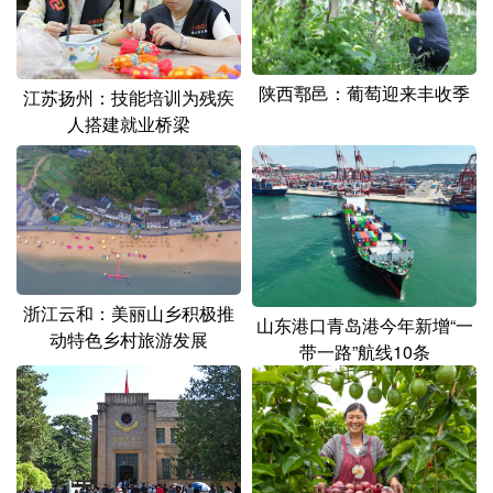
陕西鄠邑：葡萄迎来丰收季
江苏扬州：技能培训为残疾
人搭建就业桥梁
浙江云和：美丽山乡积极推
山东港口青岛港今年新增“一
动特色乡村旅游发展
带一路”航线10条