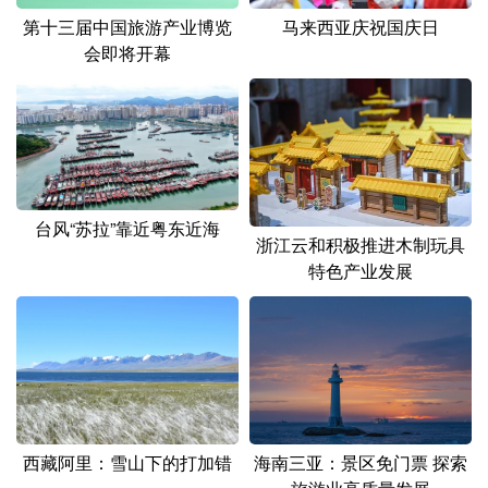
山东
河南
湖北
湖南
第十三届中国旅游产业博览
马来西亚庆祝国庆日
会即将开幕
广东
广西
海南
重庆
四川
贵州
云南
西藏
陕西
甘肃
青海
宁夏
新疆
内蒙古
黑龙江
台风“苏拉”靠近粤东近海
浙江云和积极推进木制玩具
特色产业发展
多语种频道
English
Español
Français
عربى
Русский язык
日本語
한국어
Deutsch
Português
西藏阿里：雪山下的打加错
海南三亚：景区免门票 探索