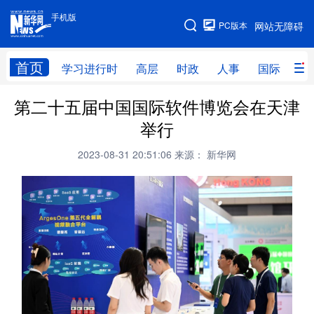
手机版
手机版
PC版本
网站无障碍
网站地图
首页
学习进行时
高层
时政
人事
国际
财
第二十五届中国国际软件博览会在天津
学习进行时
高层
时政
人事
举行
国际
财经
网评
港澳
2023-08-31 20:51:06
来源： 新华网
台湾
思客智库
全球连线
教育
科技
科创
量子
体育
文化
书画
健康
军事
访谈
视频
图片
政务
法律
中央文件
金融
汽车
食品
人居
信息化
数字经济