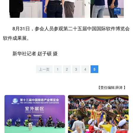
学术中国
乡村振兴
银龄
溯源中国
城市
旅游
能源
会展
8月31日，参会人员参观第二十五届中国国际软件博览会
彩票
娱乐
时尚
悦读
软件成果展。
公益
一带一路
亚太网
上市公司
新华社记者 赵子硕 摄
文化产业
上一页
1
2
3
4
5
地方频道
【责任编辑:薛涛 】
北京
天津
河北
山西
辽宁
吉林
上海
江苏
浙江
安徽
福建
江西