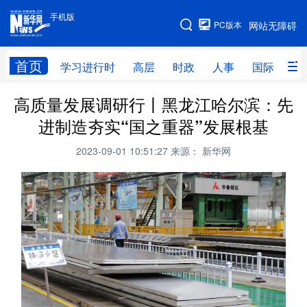
手机版
手机版
PC版本
网站无障碍
网站地图
首页
学习进行时
高层
时政
人事
国际
财
高质量发展调研行丨黑龙江哈尔滨：先
学习进行时
高层
时政
人事
进制造夯实“国之重器”发展根基
国际
财经
网评
港澳
2023-09-01 10:51:27
来源： 新华网
台湾
思客智库
全球连线
教育
科技
科创
量子
体育
文化
书画
健康
军事
访谈
视频
图片
政务
法律
中央文件
金融
汽车
食品
人居
信息化
数字经济