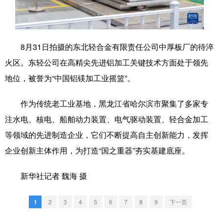
学术中国
乡村振兴
银龄
溯源中国
城市
旅游
能源
会展
8月31日拍摄的东北轻合金有限责任公司中厚板厂的待淬
彩票
娱乐
时尚
悦读
火区。东轻公司在高精尖先进铝加工关键技术方面处于领先
地位，被誉为“中国铝镁加工业摇篮”。
公益
一带一路
亚太网
上市公司
文化产业
作为传统老工业基地，黑龙江省哈尔滨市聚集了多家专
注水电、核电、船舶动力装置、电气驱动装置、轻合金加工
等领域的先进制造企业，它们不断提高自主创新能力，发挥
地方频道
企业创新主体作用，为打造“国之重器”夯实基建底座。
北京
天津
河北
山西
新华社记者 魏海 摄
辽宁
吉林
上海
江苏
浙江
安徽
福建
江西
1
2
3
4
5
6
7
8
9
下一页