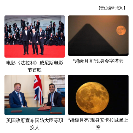
山东
河南
湖北
湖南
【责任编辑:成岚 】
广东
广西
海南
重庆
四川
贵州
云南
西藏
陕西
甘肃
青海
宁夏
新疆
内蒙古
黑龙江
“超级月亮”现身金字塔旁
电影《法拉利》威尼斯电影
节首映
多语种频道
English
Español
Français
عربى
Русский язык
日本語
한국어
Deutsch
Português
“超级月亮”现身安卡拉城堡上
英国政府宣布国防大臣等职
空
换人