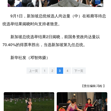
学术中国
乡村振兴
银龄
溯源中国
9月1日，新加坡总统候选人尚达曼（中）在裕廊等待总
城市
旅游
能源
会展
统选举结果揭晓时向支持者致意。
彩票
娱乐
时尚
悦读
新加坡总统选举结果2日揭晓，前国务资政尚达曼以
公益
一带一路
亚太网
上市公司
70.40%的得票率胜出，当选新加坡第九任总统。
文化产业
新华社发（邓智炜摄）
地方频道
上一页
1
2
3
4
下一页
北京
天津
河北
山西
【责任编辑:冯粒 】
辽宁
吉林
上海
江苏
浙江
安徽
福建
江西