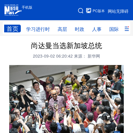
手机版
手机版
PC版本
网站无障碍
网站地图
首页
学习进行时
高层
时政
人事
国际
财
尚达曼当选新加坡总统
学习进行时
高层
时政
人事
2023-09-02 06:20:42
来源： 新华网
国际
财经
网评
港澳
台湾
思客智库
全球连线
教育
科技
科创
量子
体育
文化
书画
健康
军事
访谈
视频
图片
政务
法律
中央文件
金融
汽车
食品
人居
信息化
数字经济