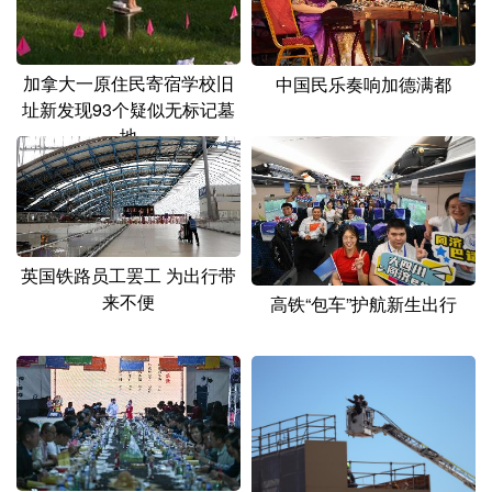
山东
河南
湖北
湖南
广东
广西
海南
重庆
加拿大一原住民寄宿学校旧
中国民乐奏响加德满都
四川
贵州
云南
西藏
址新发现93个疑似无标记墓
地
陕西
甘肃
青海
宁夏
新疆
内蒙古
黑龙江
多语种频道
英国铁路员工罢工 为出行带
来不便
高铁“包车”护航新生出行
English
Español
Français
عربى
Русский язык
日本語
한국어
Deutsch
Português