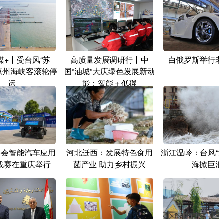
媒+丨受台风“苏
高质量发展调研行丨中
白俄罗斯举行
 琼州海峡客滚轮停
国“油城”大庆绿色发展新动
运
能：智能＋低碳
智博会智能汽车应用
河北迁西：发展特色食用
浙江温岭：台风“
战赛在重庆举行
菌产业 助力乡村振兴
海掀巨