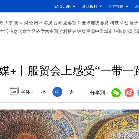
ENGLISH
新华报刊
地方频道
承
政
人事
国际
财经
网评
港澳
台湾
思客智库
全球连线
教育
科技
科创
量子
生活
信息化
数字经济
学术中国
乡村振兴
银龄
溯源中国
城市
旅游
能源
会
媒+丨服贸会上感受“一带一路
字体：
小
中
大
分享到：