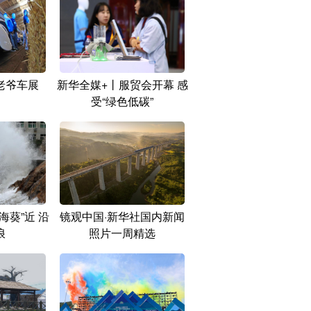
老爷车展
新华全媒+丨服贸会开幕 感
受“绿色低碳”
海葵”近 沿
镜观中国·新华社国内新闻
浪
照片一周精选