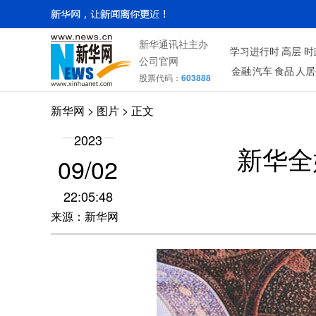
新华通讯社主办
学习进行时
高层
时
公司官网
金融
汽车
食品
人居
股票代码：
603888
新华网
>
图片
> 正文
2023
新华全
09/02
22:05:48
来源：新华网