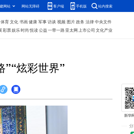
建网站
网站无障碍
客户端
手机版
站内搜索
体育
文化
书画
健康
军事
访谈
视频
图片
政务
法律
中央文件
展
彩票
娱乐
时尚
悦读
公益
一带一路
亚太网
上市公司
文化产业
”“炫彩世界”