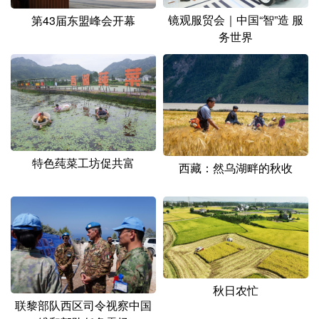
镜观服贸会｜中国“智”造 服
第43届东盟峰会开幕
务世界
特色莼菜工坊促共富
西藏：然乌湖畔的秋收
秋日农忙
联黎部队西区司令视察中国