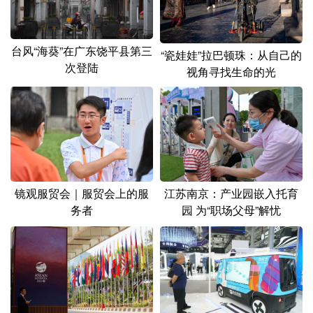
山东
河南
湖北
湖南
广东
广西
海南
重庆
台风“海葵”在广东饶平县第三
“瓷娃娃”拉巴顿珠：从自己的
四川
贵州
云南
西藏
次登陆
视角寻找生命的光
陕西
甘肃
青海
宁夏
新疆
内蒙古
黑龙江
多语种频道
江苏南京：产业园嵌入托育
镜观服贸会｜服贸会上的服
English
Español
Français
عربى
园 为“职场父母”解忧
务者
Русский язык
日本語
한국어
Deutsch
Português