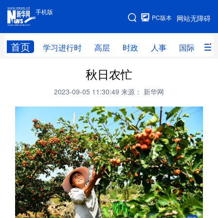
手机版
手机版
PC版本
网站无障碍
网站地图
首页
学习进行时
高层
时政
人事
国际
财
秋日农忙
学习进行时
高层
时政
人事
2023-09-05 11:30:49
来源： 新华网
国际
财经
网评
港澳
台湾
思客智库
全球连线
教育
科技
科创
量子
体育
文化
书画
健康
军事
访谈
视频
图片
政务
法律
中央文件
金融
汽车
食品
人居
信息化
数字经济