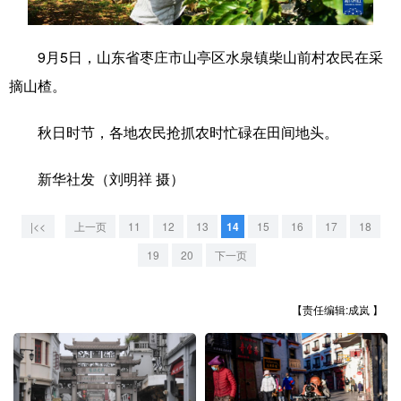
学术中国
乡村振兴
银龄
溯源中国
9月5日，山东省枣庄市山亭区水泉镇柴山前村农民在采
城市
旅游
能源
会展
摘山楂。
彩票
娱乐
时尚
悦读
秋日时节，各地农民抢抓农时忙碌在田间地头。
公益
一带一路
亚太网
上市公司
新华社发（刘明祥 摄）
文化产业
|<<
上一页
11
12
13
14
15
16
17
18
地方频道
19
20
下一页
北京
天津
河北
山西
【责任编辑:成岚 】
辽宁
吉林
上海
江苏
浙江
安徽
福建
江西