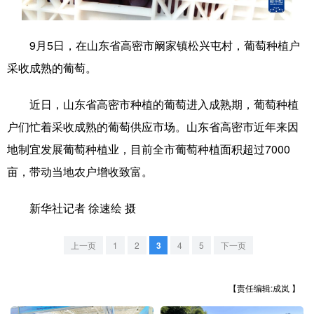
学术中国
乡村振兴
银龄
溯源中国
9月5日，在山东省高密市阚家镇松兴屯村，葡萄种植户
城市
旅游
能源
会展
采收成熟的葡萄。
彩票
娱乐
时尚
悦读
近日，山东省高密市种植的葡萄进入成熟期，葡萄种植
公益
一带一路
亚太网
上市公司
户们忙着采收成熟的葡萄供应市场。山东省高密市近年来因
文化产业
地制宜发展葡萄种植业，目前全市葡萄种植面积超过7000
亩，带动当地农户增收致富。
地方频道
新华社记者 徐速绘 摄
北京
天津
河北
山西
上一页
1
2
3
4
5
下一页
辽宁
吉林
上海
江苏
【责任编辑:成岚 】
浙江
安徽
福建
江西