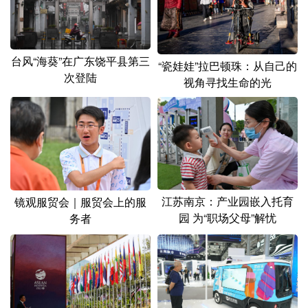
台风“海葵”在广东饶平县第三
“瓷娃娃”拉巴顿珠：从自己的
次登陆
视角寻找生命的光
江苏南京：产业园嵌入托育
镜观服贸会｜服贸会上的服
园 为“职场父母”解忧
务者