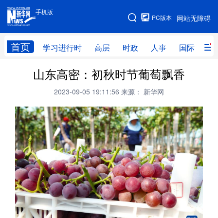
手机版
手机版
PC版本
网站无障碍
网站地图
首页
学习进行时
高层
时政
人事
国际
财
山东高密：初秋时节葡萄飘香
学习进行时
高层
时政
人事
2023-09-05 19:11:56
来源： 新华网
国际
财经
网评
港澳
台湾
思客智库
全球连线
教育
科技
科创
量子
体育
文化
书画
健康
军事
访谈
视频
图片
政务
法律
中央文件
金融
汽车
食品
人居
信息化
数字经济