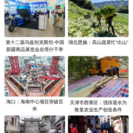
山东
河南
湖北
湖南
广东
广西
海南
重庆
四川
贵州
云南
西藏
陕西
甘肃
青海
宁夏
第十二届乌兹别克斯坦-中国
湖北恩施：高山蔬菜忙“出山”
新疆商品展览会在塔什干举
新疆
内蒙古
黑龙江
办
多语种频道
English
Español
Français
عربى
Русский язык
日本語
한국어
海口：海南中心项目突破百
天津市西青区：强排退水为
米
恢复农业生产创造条件
Deutsch
Português