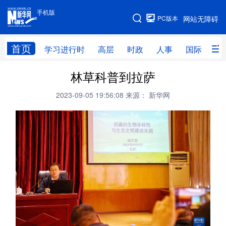
手机版
手机版
PC版本
网站无障碍
网站地图
首页
学习进行时
高层
时政
人事
国际
财
林草科普到拉萨
学习进行时
高层
时政
人事
2023-09-05 19:56:08
来源： 新华网
国际
财经
网评
港澳
台湾
思客智库
全球连线
教育
科技
科创
量子
体育
文化
书画
健康
军事
访谈
视频
图片
政务
法律
中央文件
金融
汽车
食品
人居
信息化
数字经济