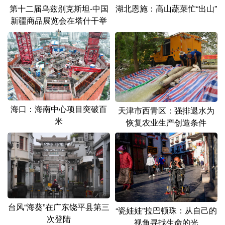
第十二届乌兹别克斯坦-中国
湖北恩施：高山蔬菜忙“出山”
新疆商品展览会在塔什干举
办
海口：海南中心项目突破百
天津市西青区：强排退水为
米
恢复农业生产创造条件
台风“海葵”在广东饶平县第三
“瓷娃娃”拉巴顿珠：从自己的
次登陆
视角寻找生命的光