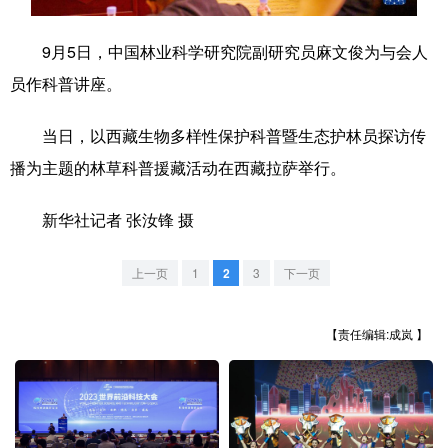
学术中国
乡村振兴
银龄
溯源中国
9月5日，中国林业科学研究院副研究员麻文俊为与会人
城市
旅游
能源
会展
员作科普讲座。
彩票
娱乐
时尚
悦读
当日，以西藏生物多样性保护科普暨生态护林员探访传
公益
一带一路
亚太网
上市公司
播为主题的林草科普援藏活动在西藏拉萨举行。
文化产业
新华社记者 张汝锋 摄
上一页
1
2
3
下一页
地方频道
北京
天津
河北
山西
【责任编辑:成岚 】
辽宁
吉林
上海
江苏
浙江
安徽
福建
江西