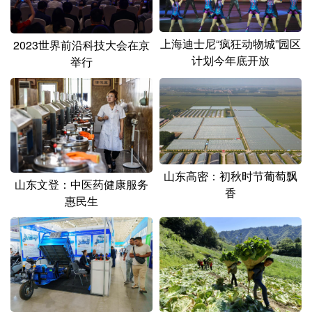
山东
河南
湖北
湖南
广东
广西
海南
重庆
上海迪士尼“疯狂动物城”园区
2023世界前沿科技大会在京
计划今年底开放
举行
四川
贵州
云南
西藏
陕西
甘肃
青海
宁夏
新疆
内蒙古
黑龙江
多语种频道
山东高密：初秋时节葡萄飘
山东文登：中医药健康服务
香
惠民生
English
Español
Français
عربى
Русский язык
日本語
한국어
Deutsch
Português