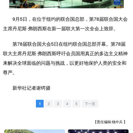
学术中国
乡村振兴
银龄
溯源中国
9月5日，在位于纽约的联合国总部，第78届联合国大会
城市
旅游
能源
会展
主席丹尼斯·弗朗西斯在新一届联大第一次全会上致辞。
彩票
娱乐
时尚
悦读
第78届联合国大会5日在纽约联合国总部开幕。第78届
公益
一带一路
亚太网
上市公司
联大主席丹尼斯·弗朗西斯呼吁会员国用真正的多边主义精神
文化产业
来解决全球面临的问题与挑战，以更好地保护人类的安全和
尊严。
地方频道
新华社记者谢锷摄
北京
天津
河北
山西
1
2
3
4
5
下一页
辽宁
吉林
上海
江苏
【责任编辑:钱中兵 】
浙江
安徽
福建
江西