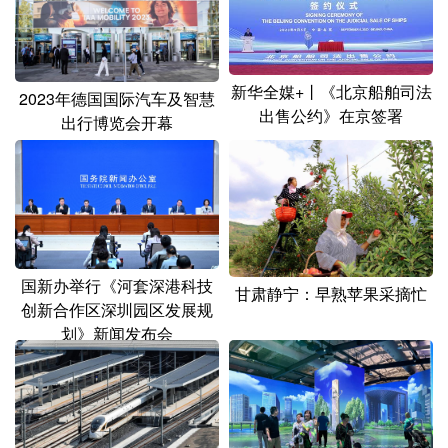
新华全媒+丨《北京船舶司法
2023年德国国际汽车及智慧
出售公约》在京签署
出行博览会开幕
国新办举行《河套深港科技
甘肃静宁：早熟苹果采摘忙
创新合作区深圳园区发展规
划》新闻发布会