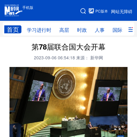
手机版
手机版
PC版本
网站无障碍
网站地图
首页
学习进行时
高层
时政
人事
国际
财
第78届联合国大会开幕
学习进行时
高层
时政
人事
2023-09-06 06:54:18
来源： 新华网
国际
财经
网评
港澳
台湾
思客智库
全球连线
教育
科技
科创
量子
体育
文化
书画
健康
军事
访谈
视频
图片
政务
法律
中央文件
金融
汽车
食品
人居
信息化
数字经济