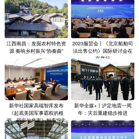
山东
河南
湖北
湖南
广东
广西
海南
重庆
四川
贵州
云南
西藏
陕西
甘肃
青海
宁夏
江西南昌：发掘农村特色资
2023服贸会丨《北京船舶司
源 奏响乡村振兴“协奏曲”
法出售公约》国际研讨会在
新疆
内蒙古
黑龙江
京举行
多语种频道
English
Español
Français
عربى
Русский язык
日本語
한국어
新华社国家高端智库发布
新华全媒+丨泸定地震一周
《起底美国军事霸权的根
年：灾后重建稳步推进
Deutsch
Português
源、现实与危害》智库报告