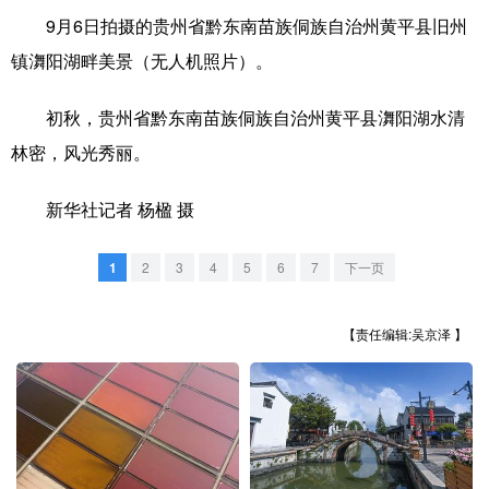
9月6日拍摄的贵州省黔东南苗族侗族自治州黄平县旧州
学术中国
乡村振兴
银龄
溯源中国
镇㵲阳湖畔美景（无人机照片）。
城市
旅游
能源
会展
初秋，贵州省黔东南苗族侗族自治州黄平县㵲阳湖水清
彩票
娱乐
时尚
悦读
林密，风光秀丽。
公益
一带一路
亚太网
上市公司
新华社记者 杨楹 摄
文化产业
1
2
3
4
5
6
7
下一页
地方频道
【责任编辑:吴京泽 】
北京
天津
河北
山西
辽宁
吉林
上海
江苏
浙江
安徽
福建
江西