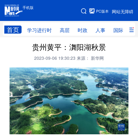
手机版
手机版
PC版本
网站无障碍
网站地图
首页
学习进行时
高层
时政
人事
国际
财
贵州黄平：㵲阳湖秋景
学习进行时
高层
时政
人事
2023-09-06 19:30:23
来源： 新华网
国际
财经
网评
港澳
台湾
思客智库
全球连线
教育
科技
科创
量子
体育
文化
书画
健康
军事
访谈
视频
图片
政务
法律
中央文件
金融
汽车
食品
人居
信息化
数字经济