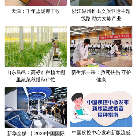
山东
河南
湖北
湖南
天津：千年盐场迎丰收
浙江湖州推出文旅亚运主题
广东
广西
海南
重庆
线路 助力文旅产业
四川
贵州
云南
西藏
陕西
甘肃
青海
宁夏
新疆
内蒙古
黑龙江
山东昌邑：高标准种植大棚
新生第一课：救死扶伤 守护
多语种频道
里蔬菜秋播秋种忙
健康
English
Español
Français
عربى
Русский язык
日本語
한국어
Deutsch
Português
中国疾控中心发布新版流感
新华全媒+丨2023中国国际