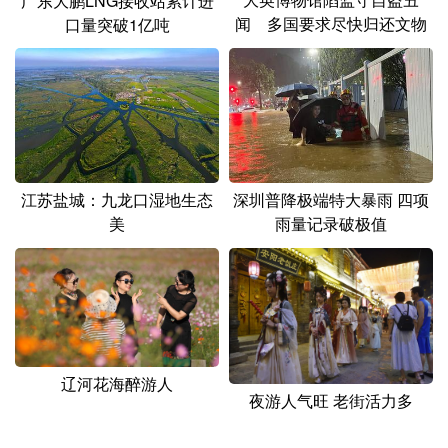
广东大鹏LNG接收站累计进
山东
河南
湖北
湖南
闻 多国要求尽快归还文物
口量突破1亿吨
广东
广西
海南
重庆
四川
贵州
云南
西藏
陕西
甘肃
青海
宁夏
新疆
内蒙古
黑龙江
江苏盐城：九龙口湿地生态
深圳普降极端特大暴雨 四项
美
雨量记录破极值
多语种频道
English
Español
Français
عربى
Русский язык
日本語
한국어
Deutsch
Português
辽河花海醉游人
夜游人气旺 老街活力多