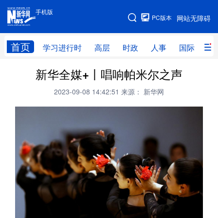
手机版
手机版
PC版本
网站无障碍
网站地图
首页
学习进行时
高层
时政
人事
国际
财
新华全媒+丨唱响帕米尔之声
学习进行时
高层
时政
人事
2023-09-08 14:42:51
来源： 新华网
国际
财经
网评
港澳
台湾
思客智库
全球连线
教育
科技
科创
量子
体育
文化
书画
健康
军事
访谈
视频
图片
政务
法律
中央文件
金融
汽车
食品
人居
信息化
数字经济