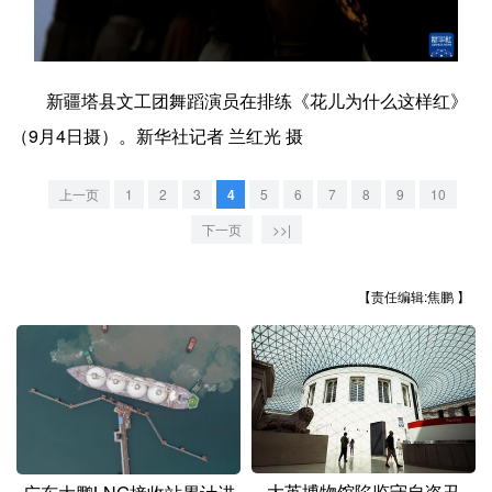
学术中国
乡村振兴
银龄
溯源中国
城市
旅游
能源
会展
新疆塔县文工团舞蹈演员在排练《花儿为什么这样红》
（9月4日摄）。新华社记者 兰红光 摄
彩票
娱乐
时尚
悦读
公益
一带一路
亚太网
上市公司
上一页
1
2
3
4
5
6
7
8
9
10
文化产业
下一页
>>|
【责任编辑:焦鹏 】
地方频道
北京
天津
河北
山西
辽宁
吉林
上海
江苏
浙江
安徽
福建
江西
大英博物馆陷监守自盗丑