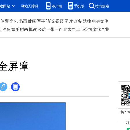
建网站
网站无障碍
客户端
手机版
站内搜索
体育
文化
书画
健康
军事
访谈
视频
图片
政务
法律
中央文件
展
彩票
娱乐
时尚
悦读
公益
一带一路
亚太网
上市公司
文化产业
全屏障