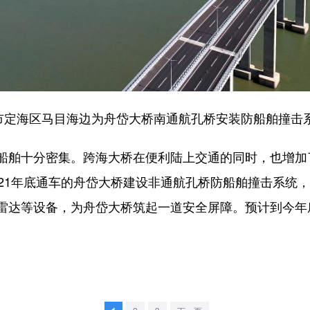
定海区马目海边为舟岱大桥南通航孔桥安装防船舶撞击
舶十分密集。跨海大桥在便利陆上交通的同时，也增加
21年底通车的舟岱大桥建设非通航孔桥防船舶撞击系统，
雷达等设备，为舟岱大桥筑起一道安全屏障。预计到今年