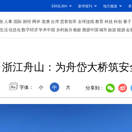
ENGLISH
新华报刊
地方频道
承
政
人事
国际
财经
网评
港澳
台湾
思客智库
全球连线
教育
科技
科创
量子
生活
信息化
数字经济
学术中国
乡村振兴
银龄
溯源中国
城市
旅游
能源
会
浙江舟山：为舟岱大桥筑安
字体：
小
中
大
分享到：