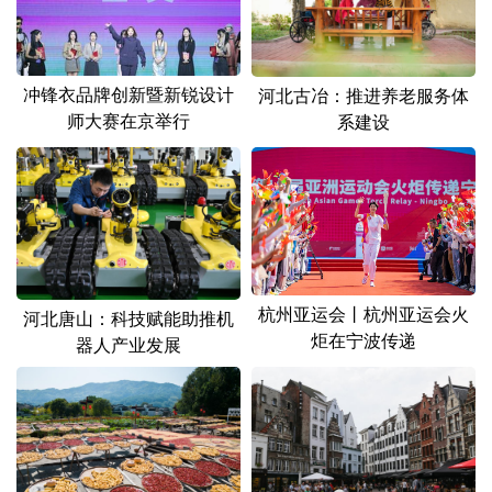
山东
河南
湖北
湖南
广东
广西
海南
重庆
冲锋衣品牌创新暨新锐设计
河北古冶：推进养老服务体
四川
贵州
云南
西藏
师大赛在京举行
系建设
陕西
甘肃
青海
宁夏
新疆
内蒙古
黑龙江
多语种频道
杭州亚运会丨杭州亚运会火
河北唐山：科技赋能助推机
English
Español
Français
عربى
炬在宁波传递
器人产业发展
Русский язык
日本語
한국어
Deutsch
Português