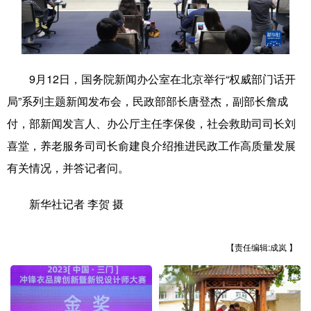
学术中国
乡村振兴
银龄
溯源中国
城市
旅游
能源
会展
9月12日，国务院新闻办公室在北京举行“权威部门话开
彩票
娱乐
时尚
悦读
局”系列主题新闻发布会，民政部部长唐登杰，副部长詹成
公益
一带一路
亚太网
上市公司
付，部新闻发言人、办公厅主任李保俊，社会救助司司长刘
文化产业
喜堂，养老服务司司长俞建良介绍推进民政工作高质量发展
有关情况，并答记者问。
地方频道
新华社记者 李贺 摄
北京
天津
河北
山西
【责任编辑:成岚 】
辽宁
吉林
上海
江苏
浙江
安徽
福建
江西