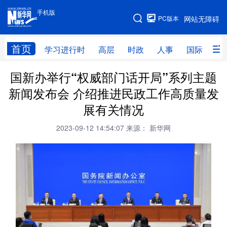
手机版
手机版
PC版本
网站无障碍
网站地图
首页
学习进行时
高层
时政
人事
国际
财
国新办举行“权威部门话开局”系列主题
学习进行时
高层
时政
人事
新闻发布会 介绍推进民政工作高质量发
国际
财经
网评
港澳
展有关情况
台湾
思客智库
全球连线
教育
2023-09-12 14:54:07
来源： 新华网
科技
科创
量子
体育
文化
书画
健康
军事
访谈
视频
图片
政务
法律
中央文件
金融
汽车
食品
人居
信息化
数字经济