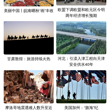
欧盟下调欧盟和欧元区今明
美丽中国丨皖南晒秋“画”丰收
两年经济增长预期
河北：引滦入津工程向天津
甘肃敦煌：旅游持续火热
安全供水40年
摩洛哥地震遇难人数升至近
美国加州：“旗海”纪