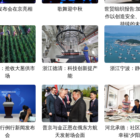
发布会在京亮相
歌舞迎中秋
世贸组织报告:
作以创造安全、
持续的未
：抢收大葱供市
浙江德清：科技创新提产
浙江宁波：静
场
能
行例行新闻发布
普京与金正恩在俄东方航
河北承德：社区
会
天发射场会面
幸福“夕阳