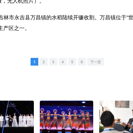
摄，无人机照片）。
市永吉县万昌镇的水稻陆续开镰收割。万昌镇位于“世界黄
要主产区之一。
1
2
3
4
5
6
下一页