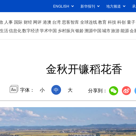
ENGLISH
新华报刊
地方频道
承
政
人事
国际
财经
网评
港澳
台湾
思客智库
全球连线
教育
科技
科创
量子
生活
信息化
数字经济
学术中国
乡村振兴
银龄
溯源中国
城市
旅游
能源
会
金秋开镰稻花香
字体：
小
中
大
分享到：