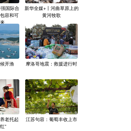
加强国际合
新华全媒+丨河曲草原上的
包容和可
黄河牧歌
来
候开渔
摩洛哥地震：救援进行时
养老托起
江苏句容：葡萄丰收上市
红”