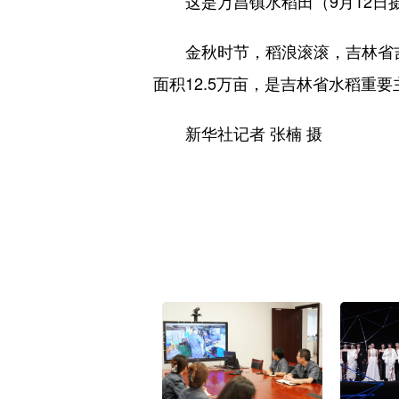
这是万昌镇水稻田（9月12日
金秋时节，稻浪滚滚，吉林省吉林
面积12.5万亩，是吉林省水稻重
新华社记者 张楠 摄