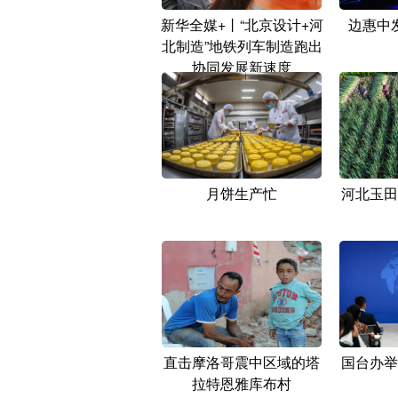
新华全媒+丨“北京设计+河
边惠中
北制造”地铁列车制造跑出
协同发展新速度
月饼生产忙
河北玉田
直击摩洛哥震中区域的塔
国台办举
拉特恩雅库布村