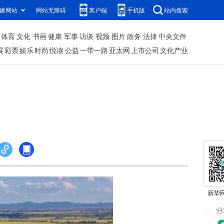
建网站
网站无障碍
客户端
手机版
站内搜索
体育
文化
书画
健康
军事
访谈
视频
图片
政务
法律
中央文件
展
彩票
娱乐
时尚
悦读
公益
一带一路
亚太网
上市公司
文化产业