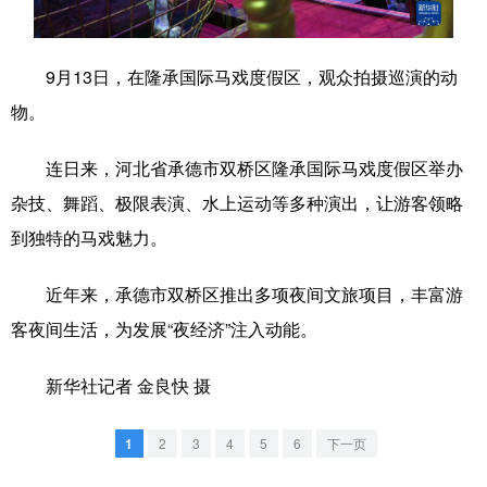
学术中国
乡村振兴
银龄
溯源中国
9月13日，在隆承国际马戏度假区，观众拍摄巡演的动
城市
旅游
能源
会展
物。
彩票
娱乐
时尚
悦读
连日来，河北省承德市双桥区隆承国际马戏度假区举办
公益
一带一路
亚太网
上市公司
杂技、舞蹈、极限表演、水上运动等多种演出，让游客领略
文化产业
到独特的马戏魅力。
近年来，承德市双桥区推出多项夜间文旅项目，丰富游
地方频道
客夜间生活，为发展“夜经济”注入动能。
北京
天津
河北
山西
新华社记者 金良快 摄
辽宁
吉林
上海
江苏
1
2
3
4
5
6
下一页
浙江
安徽
福建
江西