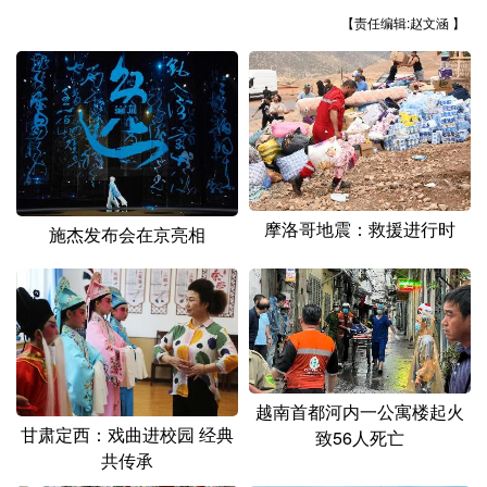
山东
河南
湖北
湖南
【责任编辑:赵文涵 】
广东
广西
海南
重庆
四川
贵州
云南
西藏
陕西
甘肃
青海
宁夏
新疆
内蒙古
黑龙江
摩洛哥地震：救援进行时
施杰发布会在京亮相
多语种频道
English
Español
Français
عربى
Русский язык
日本語
한국어
越南首都河内一公寓楼起火
Deutsch
Português
甘肃定西：戏曲进校园 经典
致56人死亡
共传承