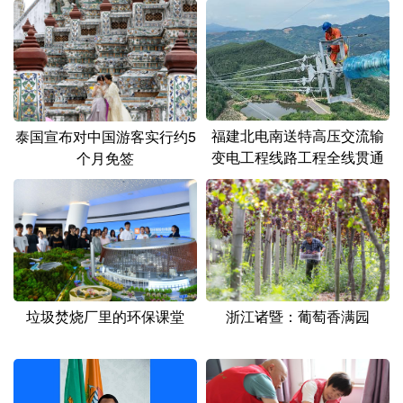
福建北电南送特高压交流输
泰国宣布对中国游客实行约5
变电工程线路工程全线贯通
个月免签
垃圾焚烧厂里的环保课堂
浙江诸暨：葡萄香满园