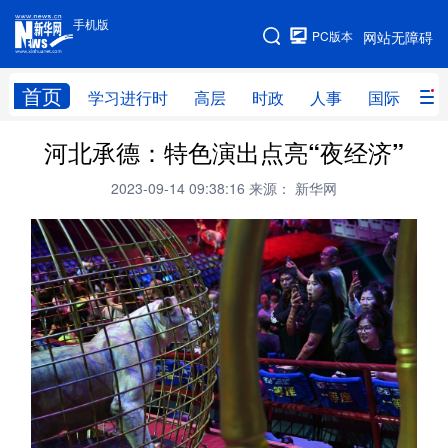
手机版
手机版
PC版本
网站无障碍
网站地图
首页
学习进行时
高层
时政
人事
国际
财
河北承德：特色演出点亮“夜经济”
学习进行时
高层
时政
人事
2023-09-14 09:38:16
来源： 新华网
国际
财经
网评
港澳
台湾
思客智库
全球连线
教育
科技
科创
量子
体育
文化
书画
健康
军事
访谈
视频
图片
政务
法律
中央文件
金融
汽车
食品
人居
信息化
数字经济