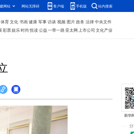
建网站
网站无障碍
客户端
手机版
站内搜索
体育
文化
书画
健康
军事
访谈
视频
图片
政务
法律
中央文件
展
彩票
娱乐
时尚
悦读
公益
一带一路
亚太网
上市公司
文化产业
立