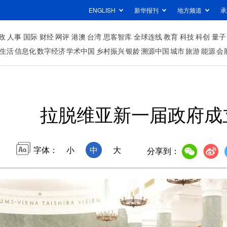
ENGLISH
新华报刊
地方频道
承
政
人事
国际
财经
网评
港澳
台湾
思客智库
全球连线
教育
科技
科创
量子
生活
信息化
数字经济
学术中国
乡村振兴
银龄
溯源中国
城市
旅游
能源
会
拉脱维亚新一届政府成
字体：
小
中
大
分享到：