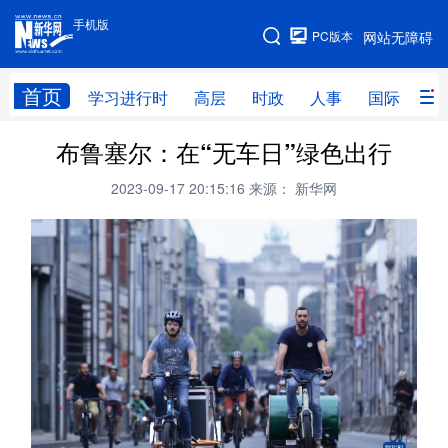
手机版
手机版
PC版本
网站无障碍
网站地图
首页
学习进行时
高层
时政
人事
国际
财
布鲁塞尔：在“无车日”绿色出行
学习进行时
高层
时政
人事
2023-09-17 20:15:16
来源： 新华网
国际
财经
网评
港澳
台湾
思客智库
全球连线
教育
科技
科创
量子
体育
文化
书画
健康
军事
访谈
视频
图片
政务
法律
中央文件
金融
汽车
食品
人居
信息化
数字经济