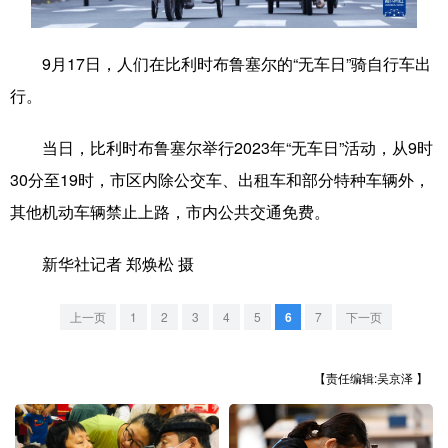
学术中国
乡村振兴
银龄
溯源中国
9月17日，人们在比利时布鲁塞尔的“无车日”骑自行车出
城市
旅游
能源
会展
行。
彩票
娱乐
时尚
悦读
当日，比利时布鲁塞尔举行2023年“无车日”活动，从9时
公益
一带一路
亚太网
上市公司
30分至19时，市区内除公交车、出租车和部分特种车辆外，
文化产业
其他机动车辆禁止上路，市内公共交通免费。
新华社记者 郑焕松 摄
地方频道
上一页
1
2
3
4
5
6
7
下一页
北京
天津
河北
山西
辽宁
吉林
上海
江苏
【责任编辑:吴京泽 】
浙江
安徽
福建
江西