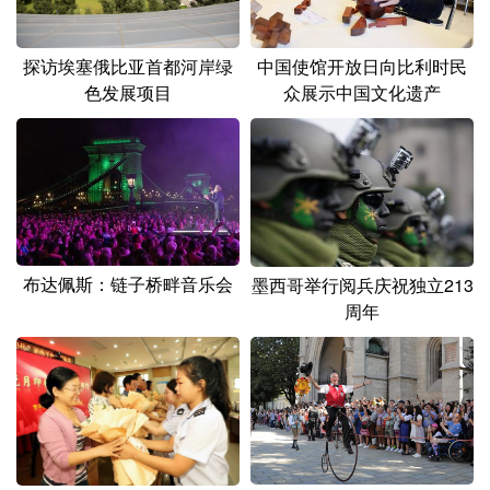
中国使馆开放日向比利时民
探访埃塞俄比亚首都河岸绿
众展示中国文化遗产
色发展项目
布达佩斯：链子桥畔音乐会
墨西哥举行阅兵庆祝独立213
周年