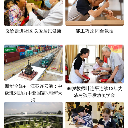
山东
河南
湖北
湖南
广东
广西
海南
重庆
四川
贵州
云南
西藏
义诊走进社区 关爱居民健康
能工巧匠 同台竞技
陕西
甘肃
青海
宁夏
新疆
内蒙古
黑龙江
多语种频道
English
Español
Français
عربى
新华全媒+丨江苏连云港：中
96岁教师叶连平连续12年为
欧班列助力中亚国家“拥抱”大
农村孩子发放奖学金
Русский язык
日本語
한국어
海
Deutsch
Português