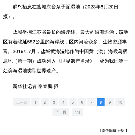
群鸟栖息在盐城东台条子泥湿地（2023年8月20日
学术中国
乡村振兴
银龄
溯源中国
摄）。
城市
旅游
能源
会展
盐城坐拥江苏省最长的海岸线、最大的沿海滩涂，该地
彩票
娱乐
时尚
悦读
区有着绵延582公里的海岸线，区内河流众多、生物资源丰
公益
一带一路
亚太网
上市公司
富。2019年7月，盐城黄海湿地作为中国黄（渤）海候鸟栖
息地（第一期）成功列入《世界遗产名录》，成为我国第一
文化产业
处滨海湿地类型世界遗产。
地方频道
新华社记者 季春鹏 摄
北京
天津
河北
山西
上一页
1
2
3
4
5
6
7
8
9
10
辽宁
吉林
上海
江苏
下一页
>>|
浙江
安徽
福建
江西
【责任编辑:谷玥 】