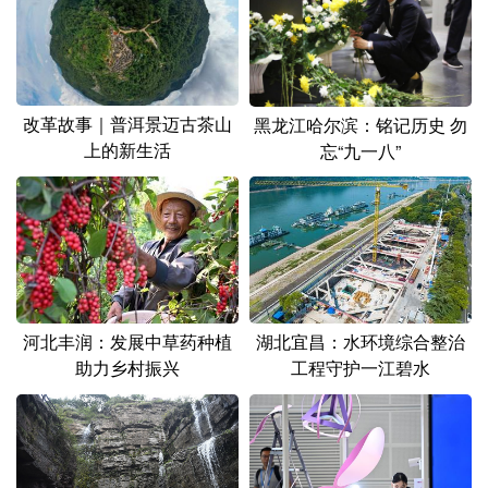
改革故事｜普洱景迈古茶山
黑龙江哈尔滨：铭记历史 勿
上的新生活
忘“九一八”
河北丰润：发展中草药种植
湖北宜昌：水环境综合整治
助力乡村振兴
工程守护一江碧水