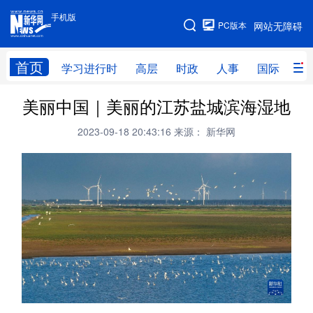
手机版
手机版
PC版本
网站无障碍
网站地图
首页
学习进行时
高层
时政
人事
国际
财
美丽中国｜美丽的江苏盐城滨海湿地
学习进行时
高层
时政
人事
2023-09-18 20:43:16
来源： 新华网
国际
财经
网评
港澳
台湾
思客智库
全球连线
教育
科技
科创
量子
体育
文化
书画
健康
军事
访谈
视频
图片
政务
法律
中央文件
金融
汽车
食品
人居
信息化
数字经济