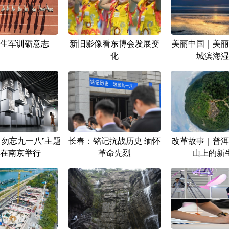
生军训砺意志
新旧影像看东博会发展变
美丽中国｜美丽
化
城滨海湿
 勿忘九一八”主题
长春：铭记抗战历史 缅怀
改革故事｜普洱
在南京举行
革命先烈
山上的新