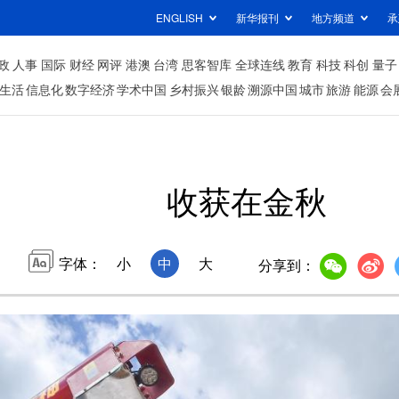
ENGLISH
新华报刊
地方频道
承
政
人事
国际
财经
网评
港澳
台湾
思客智库
全球连线
教育
科技
科创
量子
生活
信息化
数字经济
学术中国
乡村振兴
银龄
溯源中国
城市
旅游
能源
会
收获在金秋
字体：
小
中
大
分享到：