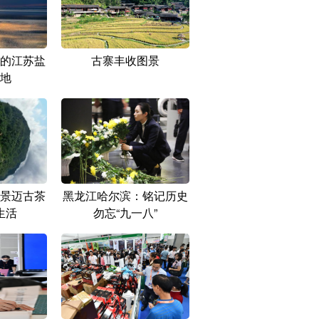
的江苏盐
古寨丰收图景
地
景迈古茶
黑龙江哈尔滨：铭记历史
生活
勿忘“九一八”