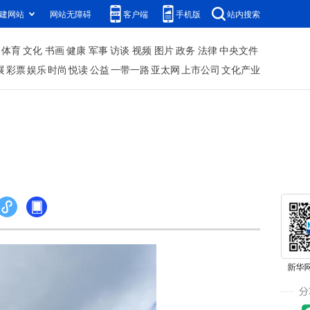
建网站
网站无障碍
客户端
手机版
站内搜索
体育
文化
书画
健康
军事
访谈
视频
图片
政务
法律
中央文件
展
彩票
娱乐
时尚
悦读
公益
一带一路
亚太网
上市公司
文化产业