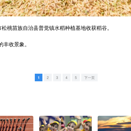
松桃苗族自治县普觉镇水稻种植基地收获稻谷。
的丰收景象。
1
2
3
4
5
下一页