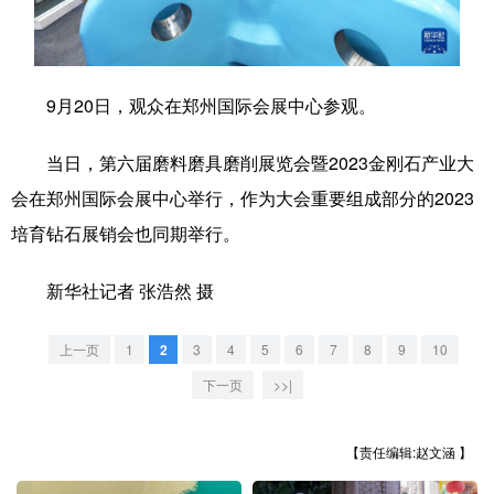
学术中国
乡村振兴
银龄
溯源中国
城市
旅游
能源
会展
9月20日，观众在郑州国际会展中心参观。
彩票
娱乐
时尚
悦读
当日，第六届磨料磨具磨削展览会暨2023金刚石产业大
公益
一带一路
亚太网
上市公司
会在郑州国际会展中心举行，作为大会重要组成部分的2023
文化产业
培育钻石展销会也同期举行。
新华社记者 张浩然 摄
地方频道
上一页
1
2
3
4
5
6
7
8
9
10
北京
天津
河北
山西
下一页
>>|
辽宁
吉林
上海
江苏
【责任编辑:赵文涵 】
浙江
安徽
福建
江西