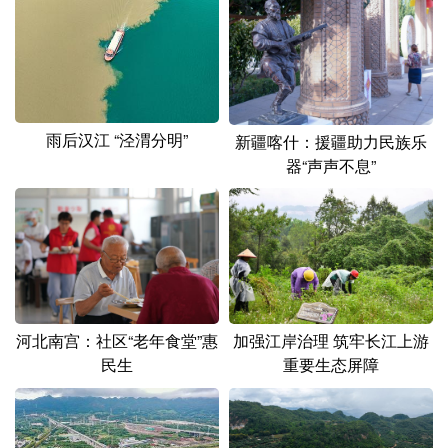
山东
河南
湖北
湖南
广东
广西
海南
重庆
四川
贵州
云南
西藏
陕西
甘肃
青海
宁夏
雨后汉江 “泾渭分明”
新疆喀什：援疆助力民族乐
器“声声不息”
新疆
内蒙古
黑龙江
多语种频道
English
Español
Français
عربى
Русский язык
日本語
한국어
河北南宫：社区“老年食堂”惠
加强江岸治理 筑牢长江上游
民生
重要生态屏障
Deutsch
Português