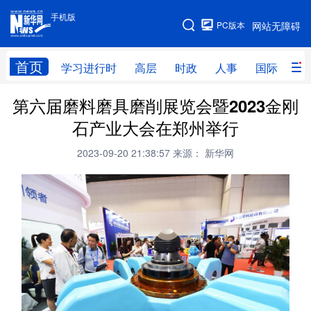
手机版
手机版
PC版本
网站无障碍
网站地图
首页
学习进行时
高层
时政
人事
国际
财
第六届磨料磨具磨削展览会暨2023金刚
学习进行时
高层
时政
人事
石产业大会在郑州举行
国际
财经
网评
港澳
2023-09-20 21:38:57
来源： 新华网
台湾
思客智库
全球连线
教育
科技
科创
量子
体育
文化
书画
健康
军事
访谈
视频
图片
政务
法律
中央文件
金融
汽车
食品
人居
信息化
数字经济