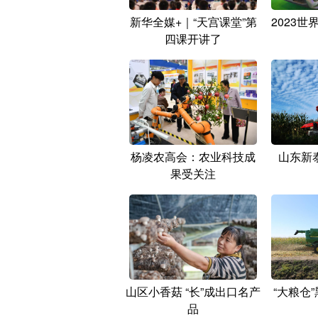
新华全媒+｜“天宫课堂”第
2023
四课开讲了
杨凌农高会：农业科技成
山东新
果受关注
山区小香菇 “长”成出口名产
“大粮仓
品