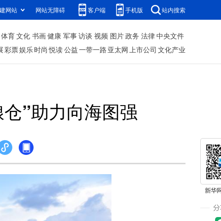
建网站
网站无障碍
客户端
手机版
站内搜索
体育
文化
书画
健康
军事
访谈
视频
图片
政务
法律
中央文件
展
彩票
娱乐
时尚
悦读
公益
一带一路
亚太网
上市公司
文化产业
粮仓”助力向海图强