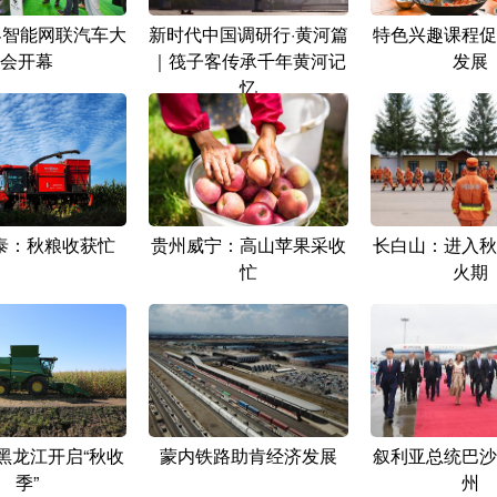
世界智能网联汽车大
新时代中国调研行·黄河篇
特色兴趣课程促
会开幕
｜筏子客传承千年黄河记
发展
忆
泰：秋粮收获忙
贵州威宁：高山苹果采收
长白山：进入秋
忙
火期
”黑龙江开启“秋收
蒙内铁路助肯经济发展
叙利亚总统巴沙
季”
州