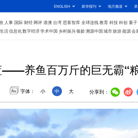
ENGLISH
新华报刊
地方频道
承
政
人事
国际
财经
网评
港澳
台湾
思客智库
全球连线
教育
科技
科创
量子
生活
信息化
数字经济
学术中国
乡村振兴
银龄
溯源中国
城市
旅游
能源
会
蓝——养鱼百万斤的巨无霸“
字体：
小
中
大
分享到：