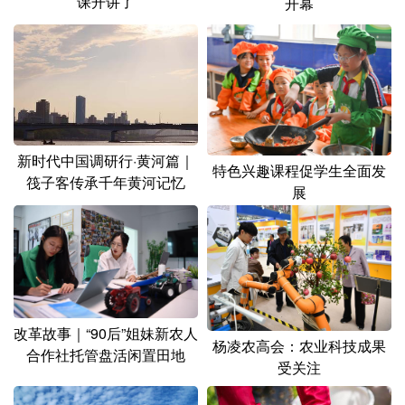
课开讲了
开幕
新时代中国调研行·黄河篇｜
特色兴趣课程促学生全面发
筏子客传承千年黄河记忆
展
改革故事｜“90后”姐妹新农人
杨凌农高会：农业科技成果
合作社托管盘活闲置田地
受关注