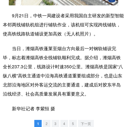
学术中国
乡村振兴
银龄
溯源中国
9月21日，中铁一局建设者采用我国自主研发的新型智能
城市
旅游
能源
会展
本邻两线铺轨机组进行铺轨作业，该机组可实现跨线铺轨，
使高铁线路轨道铺设更加高效（无人机照片）。
彩票
娱乐
时尚
悦读
公益
一带一路
亚太网
上市公司
当日，潍烟高铁蓬莱至烟台方向最后一对钢轨铺设完
毕，标志着潍烟高铁全线铺轨顺利完成。据介绍，潍烟高铁
文化产业
全长237.3公里，线路设计时速350公里。潍烟高铁是国家“八
纵八横”高铁主通道中沿海高铁通道重要组成部分，也是山东
地方频道
北部沿海地区对外客运交流的主要通道，建成后对胶东半岛
北京
天津
河北
山西
沿线经济、社会高质量发展具有重要意义。
辽宁
吉林
上海
江苏
新华社记者 李紫恒 摄
浙江
安徽
福建
江西
1
2
3
4
5
下一页