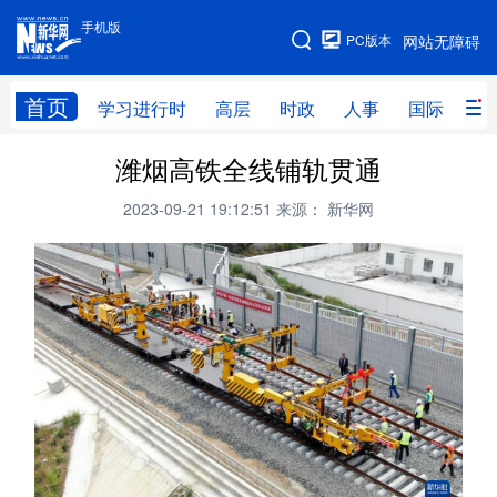
手机版
手机版
PC版本
网站无障碍
网站地图
首页
学习进行时
高层
时政
人事
国际
财
潍烟高铁全线铺轨贯通
学习进行时
高层
时政
人事
2023-09-21 19:12:51
来源： 新华网
国际
财经
网评
港澳
台湾
思客智库
全球连线
教育
科技
科创
量子
体育
文化
书画
健康
军事
访谈
视频
图片
政务
法律
中央文件
金融
汽车
食品
人居
信息化
数字经济