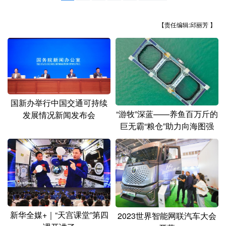
山东
河南
湖北
湖南
广东
广西
海南
重庆
【责任编辑:邱丽芳 】
四川
贵州
云南
西藏
陕西
甘肃
青海
宁夏
新疆
内蒙古
黑龙江
国新办举行中国交通可持续
“游牧”深蓝——养鱼百万斤的
发展情况新闻发布会
多语种频道
巨无霸“粮仓”助力向海图强
English
Español
Français
عربى
Русский язык
日本語
한국어
Deutsch
Português
新华全媒+｜“天宫课堂”第四
2023世界智能网联汽车大会