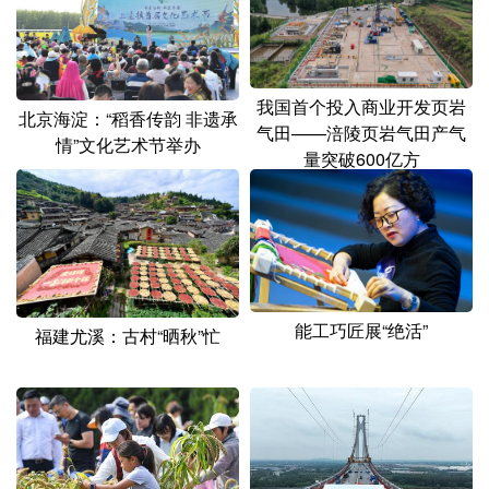
山东
河南
湖北
湖南
广东
广西
海南
重庆
四川
贵州
云南
西藏
我国首个投入商业开发页岩
北京海淀：“稻香传韵 非遗承
气田——涪陵页岩气田产气
情”文化艺术节举办
陕西
甘肃
青海
宁夏
量突破600亿方
新疆
内蒙古
黑龙江
多语种频道
English
Español
Français
عربى
能工巧匠展“绝活”
福建尤溪：古村“晒秋”忙
Русский язык
日本語
한국어
Deutsch
Português