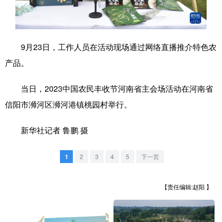
学术中国
乡村振兴
银龄
溯源中国
城市
旅游
能源
会展
9月23日，工作人员在活动现场通过网络直播推介特色农
彩票
娱乐
时尚
悦读
产品。
公益
一带一路
亚太网
上市公司
当日，2023中国农民丰收节河南省主会场活动在河南省
文化产业
信阳市浉河区浉河港镇桃园村举行。
新华社记者 鲁鹏 摄
地方频道
1
2
3
4
5
下一页
北京
天津
河北
山西
辽宁
吉林
上海
江苏
【责任编辑:赵阳 】
浙江
安徽
福建
江西