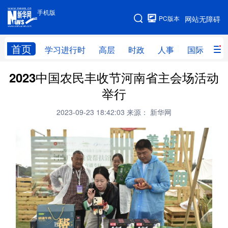
手机版
手机版
PC版本
网站无障碍
网站地图
首页
学习进行时
高层
时政
人事
国际
财
2023中国农民丰收节河南省主会场活动
学习进行时
高层
时政
人事
举行
国际
财经
网评
港澳
2023-09-23 18:42:03
来源： 新华网
台湾
思客智库
全球连线
教育
科技
科创
量子
体育
文化
书画
健康
军事
访谈
视频
图片
政务
法律
中央文件
金融
汽车
食品
人居
信息化
数字经济