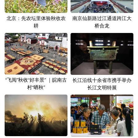
北京：先农坛里体验秋收农
南京仙新路过江通道跨江大
耕
桥合龙
“飞阅”秋收“好丰景” ｜皖南古
长江沿线十余省市携手举办
村“晒秋”
长江文明特展