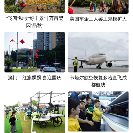
“飞阅”秋收“好丰景” | 万亩梨
美国车企工人罢工规模扩大
园“品秋”
澳门：红旗飘飘 喜迎国庆
卡塔尔航空恢复多哈直飞成
都航线