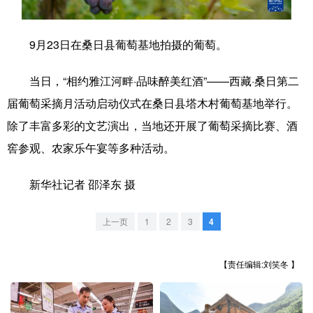
学术中国
乡村振兴
银龄
溯源中国
9月23日在桑日县葡萄基地拍摄的葡萄。
城市
旅游
能源
会展
当日，“相约雅江河畔·品味醉美红酒”——西藏·桑日第二
彩票
娱乐
时尚
悦读
届葡萄采摘月活动启动仪式在桑日县塔木村葡萄基地举行。
公益
一带一路
亚太网
上市公司
除了丰富多彩的文艺演出，当地还开展了葡萄采摘比赛、酒
文化产业
窖参观、农家乐午宴等多种活动。
新华社记者 邵泽东 摄
地方频道
上一页
1
2
3
4
北京
天津
河北
山西
辽宁
吉林
上海
江苏
【责任编辑:刘笑冬 】
浙江
安徽
福建
江西