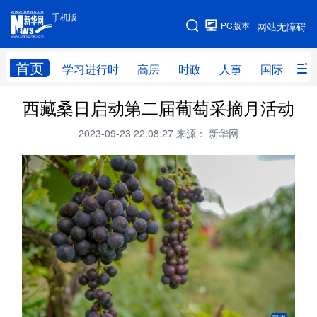
手机版
手机版
PC版本
网站无障碍
网站地图
首页
学习进行时
高层
时政
人事
国际
财
西藏桑日启动第二届葡萄采摘月活动
学习进行时
高层
时政
人事
2023-09-23 22:08:27
来源： 新华网
国际
财经
网评
港澳
台湾
思客智库
全球连线
教育
科技
科创
量子
体育
文化
书画
健康
军事
访谈
视频
图片
政务
法律
中央文件
金融
汽车
食品
人居
信息化
数字经济