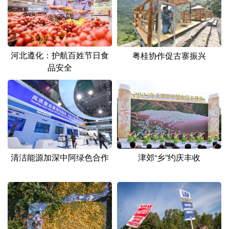
山东
河南
湖北
湖南
广东
广西
海南
重庆
四川
贵州
云南
西藏
河北遵化：护航百姓节日食
粤桂协作促古寨振兴
品安全
陕西
甘肃
青海
宁夏
新疆
内蒙古
黑龙江
多语种频道
English
Español
Français
عربى
清洁能源加深中阿绿色合作
津郊“乡”约庆丰收
Русский язык
日本語
한국어
Deutsch
Português