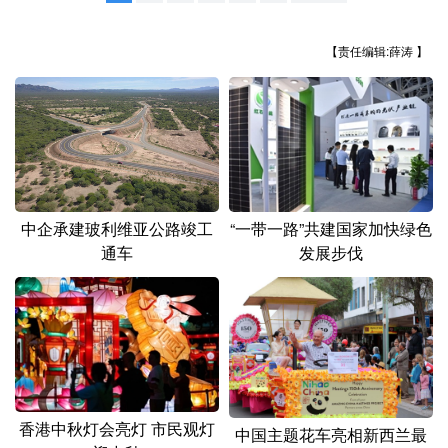
山东
河南
湖北
湖南
广东
广西
海南
重庆
【责任编辑:薛涛 】
四川
贵州
云南
西藏
陕西
甘肃
青海
宁夏
新疆
内蒙古
黑龙江
“一带一路”共建国家加快绿色
中企承建玻利维亚公路竣工
多语种频道
发展步伐
通车
English
Español
Français
عربى
Русский язык
日本語
한국어
Deutsch
Português
香港中秋灯会亮灯 市民观灯
中国主题花车亮相新西兰最