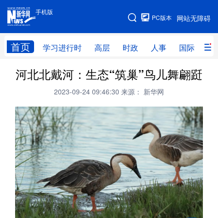
手机版
手机版
PC版本
网站无障碍
网站地图
首页
学习进行时
高层
时政
人事
国际
财
河北北戴河：生态“筑巢”鸟儿舞翩跹
学习进行时
高层
时政
人事
2023-09-24 09:46:30
来源： 新华网
国际
财经
网评
港澳
台湾
思客智库
全球连线
教育
科技
科创
量子
体育
文化
书画
健康
军事
访谈
视频
图片
政务
法律
中央文件
金融
汽车
食品
人居
信息化
数字经济