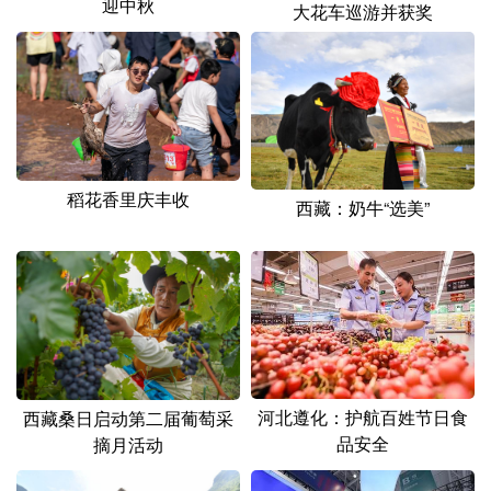
迎中秋
大花车巡游并获奖
稻花香里庆丰收
西藏：奶牛“选美”
河北遵化：护航百姓节日食
西藏桑日启动第二届葡萄采
品安全
摘月活动