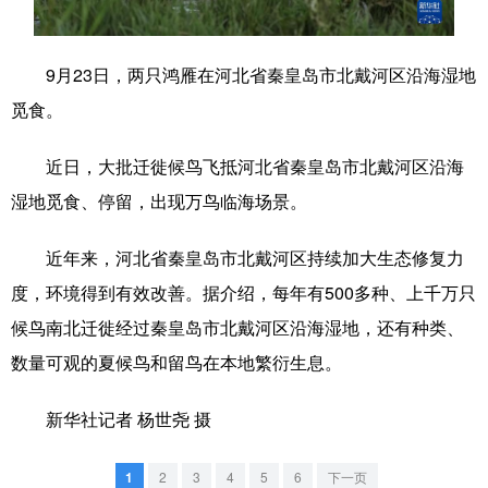
学术中国
乡村振兴
银龄
溯源中国
9月23日，两只鸿雁在河北省秦皇岛市北戴河区沿海湿地
城市
旅游
能源
会展
觅食。
彩票
娱乐
时尚
悦读
近日，大批迁徙候鸟飞抵河北省秦皇岛市北戴河区沿海
公益
一带一路
亚太网
上市公司
湿地觅食、停留，出现万鸟临海场景。
文化产业
近年来，河北省秦皇岛市北戴河区持续加大生态修复力
度，环境得到有效改善。据介绍，每年有500多种、上千万只
地方频道
候鸟南北迁徙经过秦皇岛市北戴河区沿海湿地，还有种类、
北京
天津
河北
山西
数量可观的夏候鸟和留鸟在本地繁衍生息。
辽宁
吉林
上海
江苏
新华社记者 杨世尧 摄
浙江
安徽
福建
江西
1
2
3
4
5
6
下一页