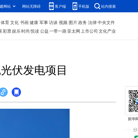
建网站
网站无障碍
客户端
手机版
站内搜索
体育
文化
书画
健康
军事
访谈
视频
图片
政务
法律
中央文件
展
彩票
娱乐
时尚
悦读
公益
一带一路
亚太网
上市公司
文化产业
瓦光伏发电项目