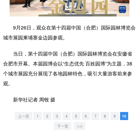
学术中国
乡村振兴
银龄
溯源中国
城市
旅游
能源
会展
9月26日，观众在第十四届中国（合肥）国际园林博览会
城市展园柬埔寨金边园参观。
彩票
娱乐
时尚
悦读
公益
一带一路
亚太网
上市公司
当日，第十四届中国（合肥）国际园林博览会在安徽省
合肥市开幕。本届园博会以“生态优先 百姓园博”为主题，38
文化产业
个城市展园充分展现了各地园林特色，吸引大量游客前来参
观。
地方频道
新华社记者 周牧 摄
北京
天津
河北
山西
辽宁
吉林
上海
江苏
上一页
1
2
3
4
5
6
7
8
9
10
下一页
>>|
浙江
安徽
福建
江西