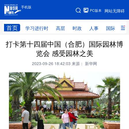
手机版
手机版
PC版本
网站无障碍
网站地图
首页
学习进行时
高层
时政
人事
国际
财
打卡第十四届中国（合肥）国际园林博
学习进行时
高层
时政
人事
览会 感受园林之美
国际
财经
网评
港澳
2023-09-26 18:42:03
来源： 新华网
台湾
思客智库
全球连线
教育
科技
科创
量子
体育
文化
书画
健康
军事
访谈
视频
图片
政务
法律
中央文件
金融
汽车
食品
人居
信息化
数字经济