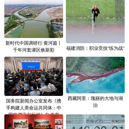
新时代中国调研行·黄河篇丨
福建消防：职业竞技“练为战”
千年河套灌区焕新彩
西藏阿里：瑰丽的大地与湖
国务院新闻办公室发布《携
泊
手构建人类命运共同体：中
国的倡议与行动》白皮书