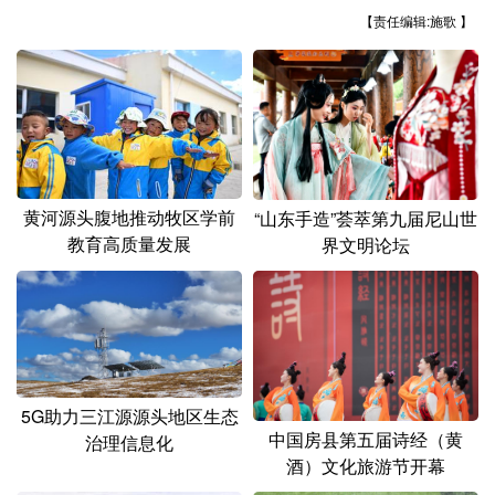
山东
河南
湖北
湖南
【责任编辑:施歌 】
广东
广西
海南
重庆
四川
贵州
云南
西藏
陕西
甘肃
青海
宁夏
新疆
内蒙古
黑龙江
黄河源头腹地推动牧区学前
“山东手造”荟萃第九届尼山世
教育高质量发展
界文明论坛
多语种频道
English
Español
Français
عربى
Русский язык
日本語
한국어
5G助力三江源源头地区生态
Deutsch
Português
中国房县第五届诗经（黄
治理信息化
酒）文化旅游节开幕