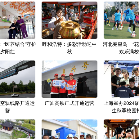
：“医养结合”守护
呼和浩特：多彩活动迎中
河北秦皇岛：“花
夕阳红
秋
欢乐满校
空轨线路开通运
广汕高铁正式开通运营
上海举办2024
营
生秋季校园