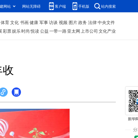
建网站
网站无障碍
客户端
手机版
站内搜索
体育
文化
书画
健康
军事
访谈
视频
图片
政务
法律
中央文件
展
彩票
娱乐
时尚
悦读
公益
一带一路
亚太网
上市公司
文化产业
丰收