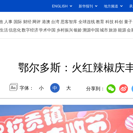
ENGLISH
新华报刊
地方频道
承
政
人事
国际
财经
网评
港澳
台湾
思客智库
全球连线
教育
科技
科创
量子
生活
信息化
数字经济
学术中国
乡村振兴
银龄
溯源中国
城市
旅游
能源
会
鄂尔多斯：火红辣椒庆
字体：
小
中
大
分享到：