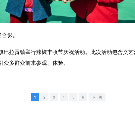
民合影。
巴拉贡镇举行辣椒丰收节庆祝活动。此次活动包含文艺
引众多群众前来参观、体验。
1
2
3
4
5
6
下一页