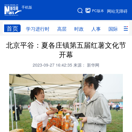
手机版
手机版
PC版本
网站无障碍
网站地图
首页
学习进行时
高层
时政
人事
国际
财
北京平谷：夏各庄镇第五届红薯文化节
学习进行时
高层
时政
人事
开幕
国际
财经
网评
港澳
2023-09-27 16:42:35
来源： 新华网
台湾
思客智库
全球连线
教育
科技
科创
量子
体育
文化
书画
健康
军事
访谈
视频
图片
政务
法律
中央文件
金融
汽车
食品
人居
信息化
数字经济