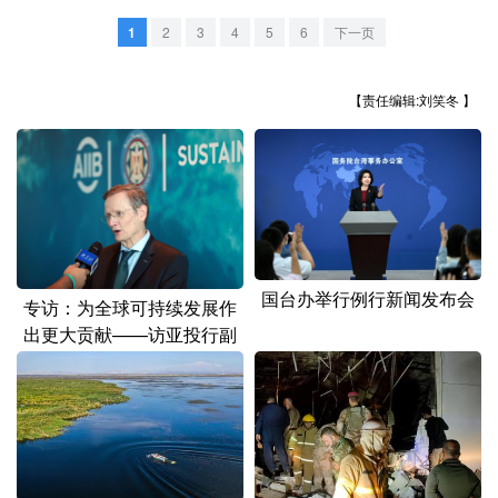
山东
河南
湖北
湖南
1
2
3
4
5
6
下一页
广东
广西
海南
重庆
四川
贵州
云南
西藏
【责任编辑:刘笑冬 】
陕西
甘肃
青海
宁夏
新疆
内蒙古
黑龙江
多语种频道
国台办举行例行新闻发布会
专访：为全球可持续发展作
English
Español
Français
عربى
出更大贡献——访亚投行副
行长舒克内希特
Русский язык
日本語
한국어
Deutsch
Português