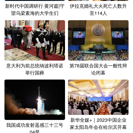
新时代中国调研行·黄河篇|守
伊拉克婚礼大火死亡人数升
望乌梁素海的大学生们
至114人
第78届联合国大会一般性辩
意大利为前总统纳波利塔诺
论闭幕
举行国葬
新华全媒+｜2023中国企业
我国成功发射遥感三十三号
家太阳岛年会在哈尔滨开幕
04星