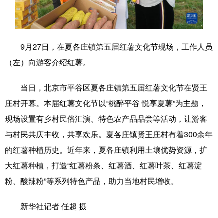
学术中国
乡村振兴
银龄
溯源中国
城市
旅游
能源
会展
9月27日，在夏各庄镇第五届红薯文化节现场，工作人员
彩票
娱乐
时尚
悦读
（左）向游客介绍红薯。
公益
一带一路
亚太网
上市公司
当日，北京市平谷区夏各庄镇第五届红薯文化节在贤王
文化产业
庄村开幕。本届红薯文化节以“桃醉平谷 悦享夏薯”为主题，
现场设置有乡村民俗汇演、特色农产品品尝等活动，让游客
与村民共庆丰收，共享欢乐。夏各庄镇贤王庄村有着300余年
地方频道
的红薯种植历史。近年来，夏各庄镇利用土壤优势资源，扩
北京
天津
河北
山西
大红薯种植，打造“红薯粉条、红薯酒、红薯叶茶、红薯淀
粉、酸辣粉”等系列特色产品，助力当地村民增收。
辽宁
吉林
上海
江苏
浙江
安徽
福建
江西
新华社记者 任超 摄