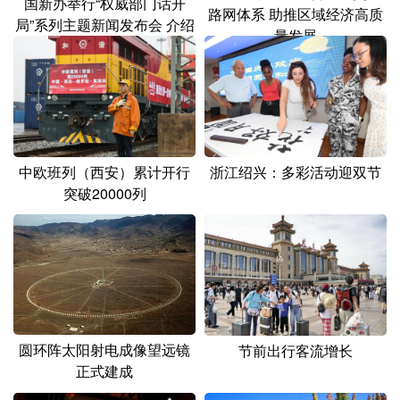
国新办举行“权威部门话开
山东
河南
湖北
湖南
路网体系 助推区域经济高质
局”系列主题新闻发布会 介绍
量发展
广东
广西
海南
重庆
推动广播电视和网络视听高
质量发展、努力铸就中国特
四川
贵州
云南
西藏
色社会主义文化新辉煌有关
情况
陕西
甘肃
青海
宁夏
新疆
内蒙古
黑龙江
浙江绍兴：多彩活动迎双节
中欧班列（西安）累计开行
突破20000列
多语种频道
English
Español
Français
عربى
Русский язык
日本語
한국어
Deutsch
Português
圆环阵太阳射电成像望远镜
节前出行客流增长
正式建成