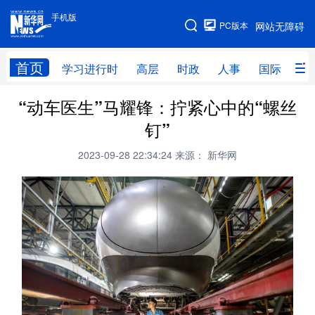
手机版
手机版
PC版本
网站无障碍
网站地图
首页
学习进行时
高层
时政
人事
国际
财
“动车医生”马耀锋：拧紧心中的“螺丝
学习进行时
高层
时政
人事
钉”
国际
财经
网评
港澳
2023-09-28 22:34:24
来源： 新华网
台湾
思客智库
全球连线
教育
科技
科创
量子
体育
文化
书画
健康
军事
访谈
视频
图片
政务
法律
中央文件
金融
汽车
食品
人居
信息化
数字经济