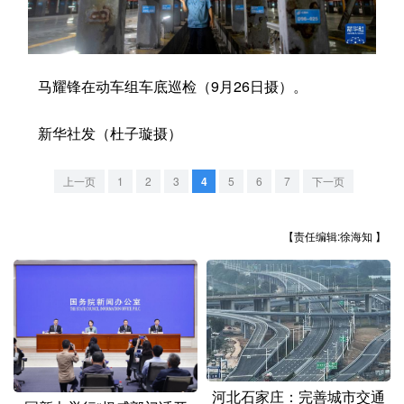
学术中国
乡村振兴
银龄
溯源中国
城市
旅游
能源
会展
马耀锋在动车组车底巡检（9月26日摄）。
彩票
娱乐
时尚
悦读
新华社发（杜子璇摄）
公益
一带一路
亚太网
上市公司
上一页
1
2
3
4
5
6
7
下一页
文化产业
【责任编辑:徐海知 】
地方频道
北京
天津
河北
山西
辽宁
吉林
上海
江苏
浙江
安徽
福建
江西
河北石家庄：完善城市交通