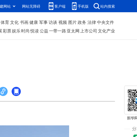
建网站
网站无障碍
客户端
手机版
站内搜索
体育
文化
书画
健康
军事
访谈
视频
图片
政务
法律
中央文件
展
彩票
娱乐
时尚
悦读
公益
一带一路
亚太网
上市公司
文化产业