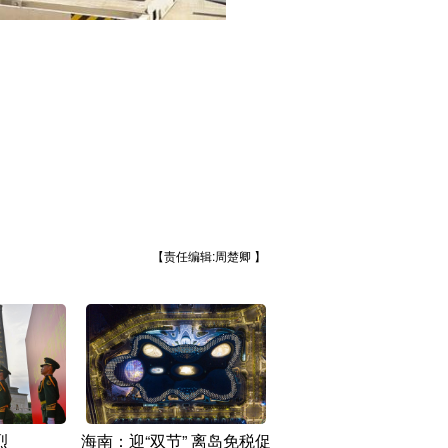
【责任编辑:周楚卿 】
烈
海南：迎“双节” 离岛免税促