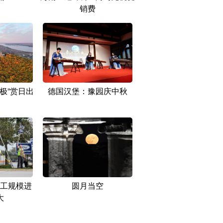
销费
东极”赏日出
德国汉堡：豫园庆中秋
工规模进
圆月当空
大