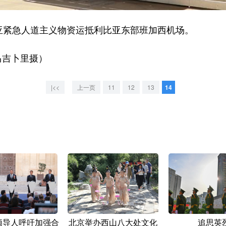
紧急人道主义物资运抵利比亚东部班加西机场。
马吉卜里摄）
|<<
上一页
11
12
13
14
领导人呼吁加强合
北京举办西山八大处文化
追思英