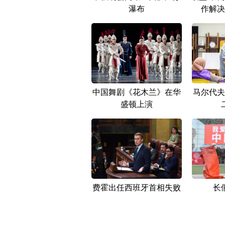
瀑布
作解决
中国舞剧《花木兰》在华
马尔代夫
盛顿上演
费霍出任西班牙首相失败
长