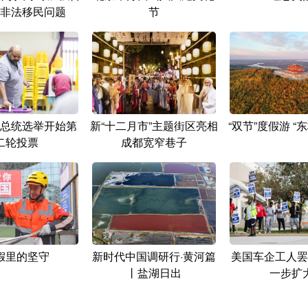
非法移民问题
节
总统选举开始第
新“十二月市”主题街区亮相
“双节”度假游 “
二轮投票
成都宽窄巷子
假里的坚守
新时代中国调研行·黄河篇
美国车企工人罢
丨盐湖日出
一步扩