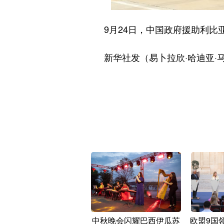
9月24日，中国政府援助利比亚
新华社发（易卜拉欣·哈迪亚·
中秋晚会闪耀巴西伊瓜苏
欧盟9国