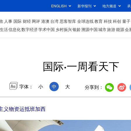
ENGLISH
新华报刊
地方频道
承
政
人事
国际
财经
网评
港澳
台湾
思客智库
全球连线
教育
科技
科创
量子
生活
信息化
数字经济
学术中国
乡村振兴
银龄
溯源中国
城市
旅游
能源
会
国际·一周看天下
字体：
小
中
大
分享到：
义物资运抵班加西