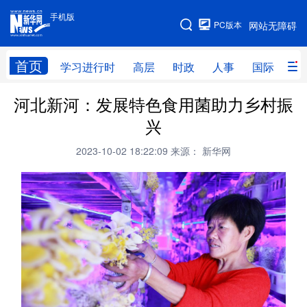
手机版
手机版
PC版本
网站无障碍
网站地图
首页
学习进行时
高层
时政
人事
国际
财
河北新河：发展特色食用菌助力乡村振
学习进行时
高层
时政
人事
兴
国际
财经
网评
港澳
2023-10-02 18:22:09
来源： 新华网
台湾
思客智库
全球连线
教育
科技
科创
量子
体育
文化
书画
健康
军事
访谈
视频
图片
政务
法律
中央文件
金融
汽车
食品
人居
信息化
数字经济