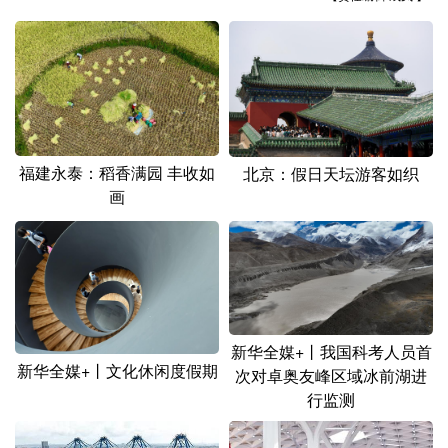
山东
河南
湖北
湖南
广东
广西
海南
重庆
四川
贵州
云南
西藏
陕西
甘肃
青海
宁夏
福建永泰：稻香满园 丰收如
北京：假日天坛游客如织
新疆
内蒙古
黑龙江
画
多语种频道
English
Español
Français
عربى
Русский язык
日本語
한국어
新华全媒+丨我国科考人员首
新华全媒+丨文化休闲度假期
次对卓奥友峰区域冰前湖进
Deutsch
Português
行监测