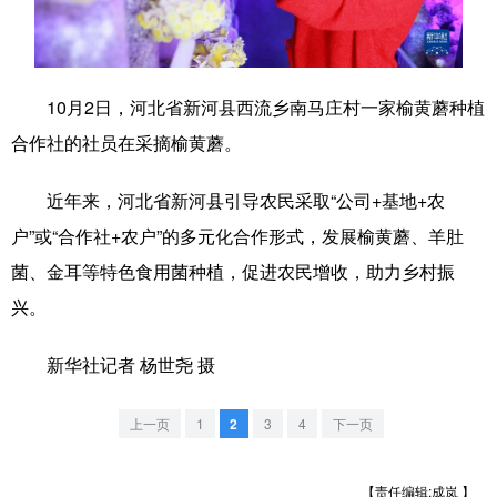
学术中国
乡村振兴
银龄
溯源中国
城市
旅游
能源
会展
10月2日，河北省新河县西流乡南马庄村一家榆黄蘑种植
彩票
娱乐
时尚
悦读
合作社的社员在采摘榆黄蘑。
公益
一带一路
亚太网
上市公司
近年来，河北省新河县引导农民采取“公司+基地+农
文化产业
户”或“合作社+农户”的多元化合作形式，发展榆黄蘑、羊肚
菌、金耳等特色食用菌种植，促进农民增收，助力乡村振
兴。
地方频道
新华社记者 杨世尧 摄
北京
天津
河北
山西
辽宁
吉林
上海
江苏
上一页
1
2
3
4
下一页
浙江
安徽
福建
江西
【责任编辑:成岚 】