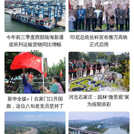
今年前三季度西部陆海新通
印尼总统佐科宣布雅万高铁
道班列运输货物同比增幅
正式启用
14%
河北石家庄：园林“微景观”展
新华全媒+丨在家门口升国
为假期添彩
旗，这位八旬老党员坚持了
29年