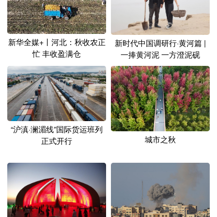
山东
河南
湖北
湖南
广东
广西
海南
重庆
新华全媒+丨河北：秋收农正
新时代中国调研行·黄河篇 |
四川
贵州
云南
西藏
忙 丰收盈满仓
一捧黄河泥 一方澄泥砚
陕西
甘肃
青海
宁夏
新疆
内蒙古
黑龙江
多语种频道
“沪滇·澜湄线”国际货运班列
城市之秋
正式开行
English
Español
Français
عربى
Русский язык
日本語
한국어
Deutsch
Português