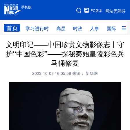
手机版
手机版
PC版本
网站无障碍
网站地图
首页
学习进行时
高层
时政
人事
国际
财
文明印记——中国珍贵文物影像志丨守
学习进行时
高层
时政
人事
护“中国色彩”——探秘秦始皇陵彩色兵
国际
财经
网评
港澳
马俑修复
台湾
思客智库
全球连线
教育
2023-10-08 16:05:58
来源： 新华网
科技
科创
量子
体育
文化
书画
健康
军事
访谈
视频
图片
政务
法律
中央文件
金融
汽车
食品
人居
信息化
数字经济