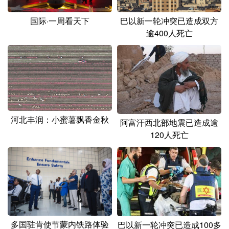
巴以新一轮冲突已造成双方
国际·一周看天下
逾400人死亡
河北丰润：小蜜薯飘香金秋
阿富汗西北部地震已造成逾
120人死亡
多国驻肯使节蒙内铁路体验
巴以新一轮冲突已造成100多