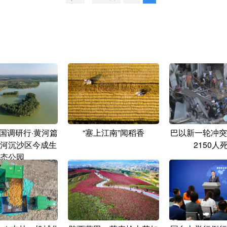
国调研行·黄河篇
“塞上江南”闻稻香
巴以新一轮冲突
河沉沙区今成生
2150人
态公园