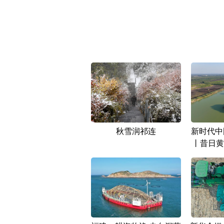
秋雪润祁连
新时代中
丨昔日黄