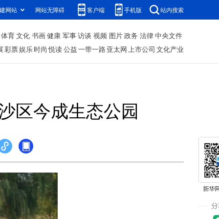
建网站
网站无障碍
客户端
手机版
站内搜索
体育
文化
书画
健康
军事
访谈
视频
图片
政务
法律
中央文件
展
彩票
娱乐
时尚
悦读
公益
一带一路
亚太网
上市公司
文化产业
沉沙区今成生态公园