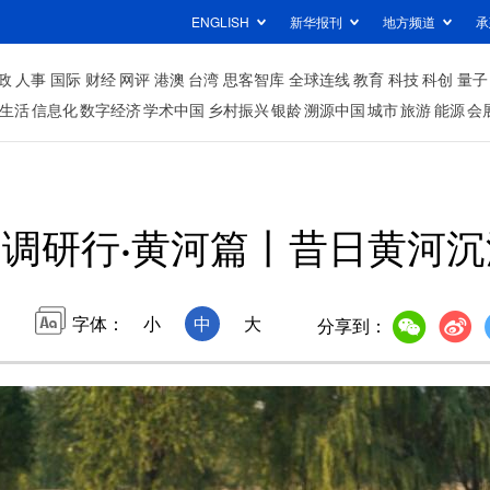
ENGLISH
新华报刊
地方频道
承
政
人事
国际
财经
网评
港澳
台湾
思客智库
全球连线
教育
科技
科创
量子
生活
信息化
数字经济
学术中国
乡村振兴
银龄
溯源中国
城市
旅游
能源
会
调研行·黄河篇丨昔日黄河
字体：
小
中
大
分享到：