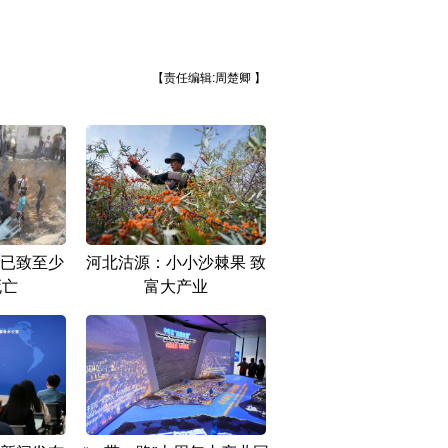
【责任编辑:周楚卿 】
已致至少
河北沽源：小小沙棘果 致
死亡
富大产业