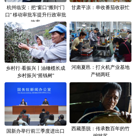
甘肃平凉：串收番茄收获忙
杭州临安：把“窗口”搬到“门
口” 移动审批车提升行政审批
效率
河南夏邑：打火机产业基地
乡村行·看振兴丨油橄榄长成
产销两旺
乡村振兴“摇钱树”
西藏墨脱：传承数百年的竹
国新办举行前三季度进出口
编技艺