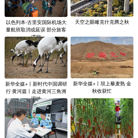
山东
河南
湖北
湖南
广东
广西
海南
重庆
天空之眼瞰克什克腾之秋
以色列本-古里安国际机场大
四川
贵州
云南
西藏
量航班取消或延误 部分旅客
滞留
陕西
甘肃
青海
宁夏
新疆
内蒙古
黑龙江
多语种频道
新华全媒+丨坝上藜麦熟 金
新华全媒+丨新时代中国调研
秋收获忙
行·黄河篇丨走进黄河三角洲
English
Español
Français
عربى
湿地
Русский язык
日本語
한국어
Deutsch
Português