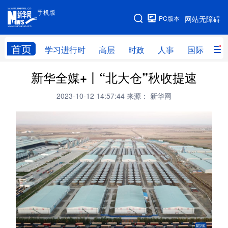
手机版
手机版
PC版本
网站无障碍
网站地图
首页
学习进行时
高层
时政
人事
国际
财
新华全媒+丨“北大仓”秋收提速
学习进行时
高层
时政
人事
2023-10-12 14:57:44
来源： 新华网
国际
财经
网评
港澳
台湾
思客智库
全球连线
教育
科技
科创
量子
体育
文化
书画
健康
军事
访谈
视频
图片
政务
法律
中央文件
金融
汽车
食品
人居
信息化
数字经济