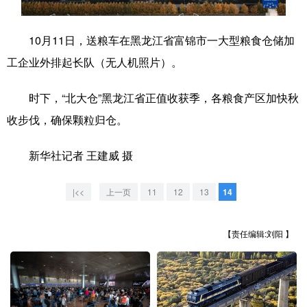
学术中国
乡村振兴
银龄
溯源中国
10月11日，送粮车在黑龙江省富锦市一大型粮食仓储加
城市
旅游
能源
会展
工企业外排起长队（无人机照片）。
彩票
娱乐
时尚
悦读
时下，“北大仓”黑龙江省正值收获季，各粮食产区加快秋
公益
一带一路
亚太网
上市公司
收步伐，确保颗粒归仓。
文化产业
新华社记者 王建威 摄
地方频道
|<<
上一页
11
12
13
14
北京
天津
河北
山西
【责任编辑:刘阳 】
辽宁
吉林
上海
江苏
浙江
安徽
福建
江西