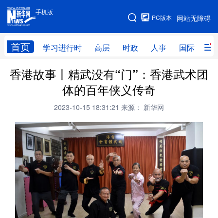
手机版
手机版
PC版本
网站无障碍
网站地图
首页
学习进行时
高层
时政
人事
国际
财
香港故事丨精武没有“门”：香港武术团
学习进行时
高层
时政
人事
体的百年侠义传奇
国际
财经
网评
港澳
2023-10-15 18:31:21
来源： 新华网
台湾
思客智库
全球连线
教育
科技
科创
量子
体育
文化
书画
健康
军事
访谈
视频
图片
政务
法律
中央文件
金融
汽车
食品
人居
信息化
数字经济