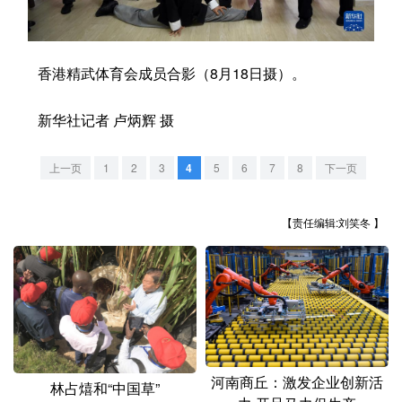
学术中国
乡村振兴
银龄
溯源中国
香港精武体育会成员合影（8月18日摄）。
城市
旅游
能源
会展
彩票
娱乐
时尚
悦读
新华社记者 卢炳辉 摄
公益
一带一路
亚太网
上市公司
上一页
1
2
3
4
5
6
7
8
下一页
文化产业
【责任编辑:刘笑冬 】
地方频道
北京
天津
河北
山西
辽宁
吉林
上海
江苏
浙江
安徽
福建
江西
河南商丘：激发企业创新活
林占熺和“中国草”