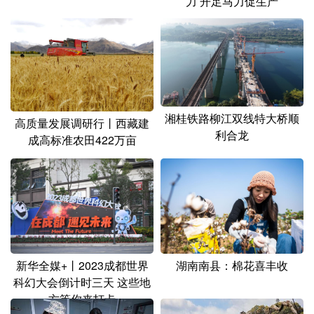
力 开足马力促生产
山东
河南
湖北
湖南
广东
广西
海南
重庆
四川
贵州
云南
西藏
陕西
甘肃
青海
宁夏
湘桂铁路柳江双线特大桥顺
新疆
内蒙古
黑龙江
高质量发展调研行丨西藏建
利合龙
成高标准农田422万亩
多语种频道
English
Español
Français
عربى
Русский язык
日本語
한국어
新华全媒+丨2023成都世界
湖南南县：棉花喜丰收
Deutsch
Português
科幻大会倒计时三天 这些地
方等你来打卡