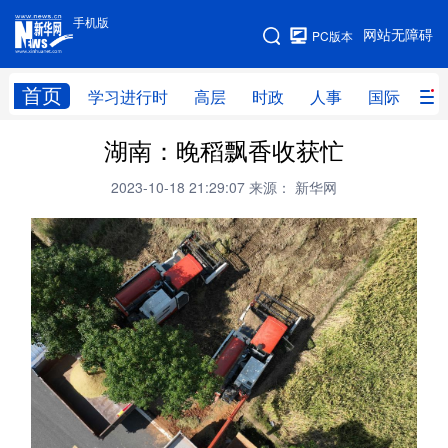
手机版
手机版
网站无障碍
PC版本
网站地图
首页
学习进行时
高层
时政
人事
国际
财
湖南：晚稻飘香收获忙
学习进行时
高层
时政
人事
2023-10-18 21:29:07
来源： 新华网
国际
财经
网评
港澳
台湾
思客智库
全球连线
教育
科技
科创
量子
体育
文化
书画
健康
军事
访谈
视频
图片
政务
法律
中央文件
金融
汽车
食品
人居
信息化
数字经济