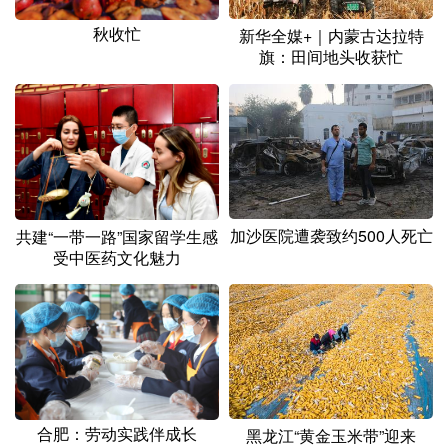
秋收忙
新华全媒+｜内蒙古达拉特
旗：田间地头收获忙
加沙医院遭袭致约500人死亡
共建“一带一路”国家留学生感
受中医药文化魅力
合肥：劳动实践伴成长
黑龙江“黄金玉米带”迎来