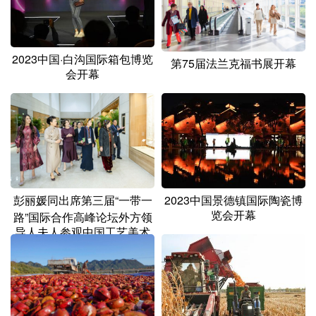
山东
河南
湖北
湖南
广东
广西
海南
重庆
2023中国·白沟国际箱包博览
四川
贵州
云南
西藏
第75届法兰克福书展开幕
会开幕
陕西
甘肃
青海
宁夏
新疆
内蒙古
黑龙江
多语种频道
彭丽媛同出席第三届“一带一
2023中国景德镇国际陶瓷博
English
Español
Français
عربى
览会开幕
路”国际合作高峰论坛外方领
导人夫人参观中国工艺美术
Русский язык
日本語
한국어
馆
Deutsch
Português