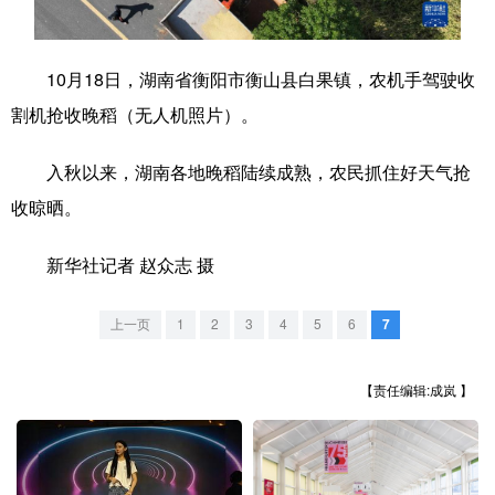
学术中国
乡村振兴
银龄
溯源中国
10月18日，湖南省衡阳市衡山县白果镇，农机手驾驶收
城市
旅游
能源
会展
割机抢收晚稻（无人机照片）。
彩票
娱乐
时尚
悦读
入秋以来，湖南各地晚稻陆续成熟，农民抓住好天气抢
公益
一带一路
亚太网
上市公司
收晾晒。
文化产业
新华社记者 赵众志 摄
地方频道
上一页
1
2
3
4
5
6
7
北京
天津
河北
山西
【责任编辑:成岚 】
辽宁
吉林
上海
江苏
浙江
安徽
福建
江西