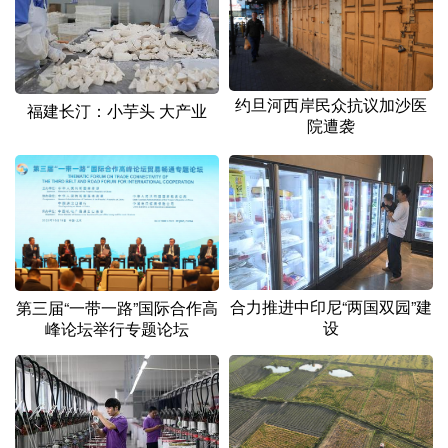
山东
河南
湖北
湖南
广东
广西
海南
重庆
四川
贵州
云南
西藏
约旦河西岸民众抗议加沙医
福建长汀：小芋头 大产业
院遭袭
陕西
甘肃
青海
宁夏
新疆
内蒙古
黑龙江
多语种频道
English
Español
Français
عربى
合力推进中印尼“两国双园”建
第三届“一带一路”国际合作高
设
峰论坛举行专题论坛
Русский язык
日本語
한국어
Deutsch
Português