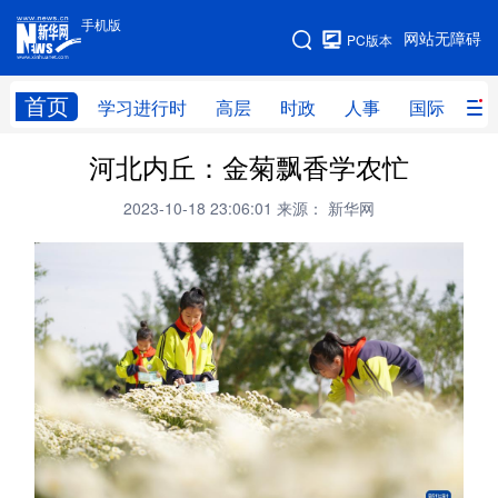
手机版
手机版
网站无障碍
PC版本
网站地图
首页
学习进行时
高层
时政
人事
国际
财
河北内丘：金菊飘香学农忙
学习进行时
高层
时政
人事
2023-10-18 23:06:01
来源： 新华网
国际
财经
网评
港澳
台湾
思客智库
全球连线
教育
科技
科创
量子
体育
文化
书画
健康
军事
访谈
视频
图片
政务
法律
中央文件
金融
汽车
食品
人居
信息化
数字经济