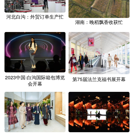
河北白沟：外贸订单生产忙
湖南：晚稻飘香收获忙
2023中国·白沟国际箱包博览
第75届法兰克福书展开幕
会开幕