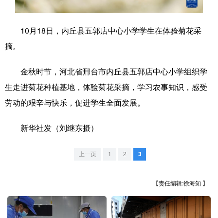
学术中国
乡村振兴
银龄
溯源中国
10月18日，内丘县五郭店中心小学学生在体验菊花采
城市
旅游
能源
会展
摘。
彩票
娱乐
时尚
悦读
金秋时节，河北省邢台市内丘县五郭店中心小学组织学
公益
一带一路
亚太网
上市公司
生走进菊花种植基地，体验菊花采摘，学习农事知识，感受
文化产业
劳动的艰辛与快乐，促进学生全面发展。
新华社发（刘继东摄）
地方频道
上一页
1
2
3
北京
天津
河北
山西
辽宁
吉林
上海
江苏
【责任编辑:徐海知 】
浙江
安徽
福建
江西