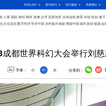
ENGLISH
新华报刊
地方频道
承建网站
政
人事
国际
财经
网评
港澳
台湾
思客智库
全球连线
教育
科技
科创
量子
生活
信息化
数字经济
学术中国
乡村振兴
银龄
溯源中国
城市
旅游
能源
会
23成都世界科幻大会举行刘
字体：
小
中
大
分享到：