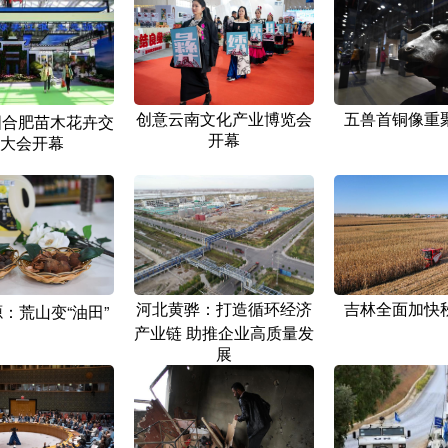
创意云南文化产业博览会
五兽首铜像重
中国合肥苗木花卉交
开幕
大会开幕
河北黄骅：打造循环经济
吉林全面加快
：荒山变“油田”
产业链 助推企业高质量发
展