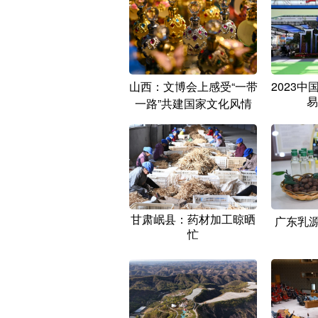
山西：文博会上感受“一带
2023
易
一路”共建国家文化风情
甘肃岷县：药材加工晾晒
广东乳源
忙