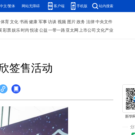
中文/繁体
网站无障碍
客户端
手机版
站内搜索
体育
文化
书画
健康
军事
访谈
视频
图片
政务
法律
中央文件
展
彩票
娱乐
时尚
悦读
公益
一带一路
亚太网
上市公司
文化产业
慈欣签售活动