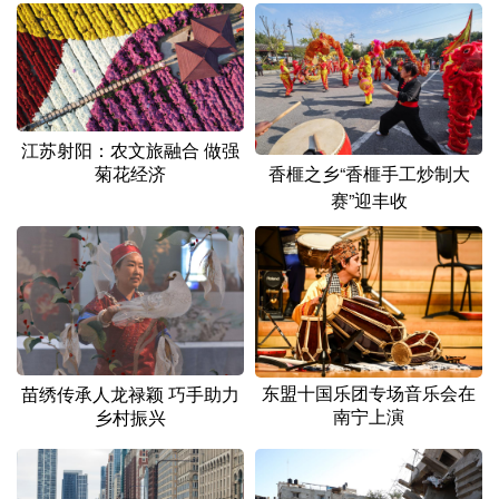
江苏射阳：农文旅融合 做强
菊花经济
香榧之乡“香榧手工炒制大
赛”迎丰收
东盟十国乐团专场音乐会在
苗绣传承人龙禄颖 巧手助力
南宁上演
乡村振兴