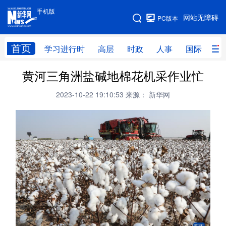
手机版
手机版
网站无障碍
PC版本
网站地图
首页
学习进行时
高层
时政
人事
国际
财
黄河三角洲盐碱地棉花机采作业忙
学习进行时
高层
时政
人事
2023-10-22 19:10:53
来源： 新华网
国际
财经
网评
港澳
台湾
思客智库
全球连线
教育
科技
科创
量子
体育
文化
书画
健康
军事
访谈
视频
图片
政务
法律
中央文件
金融
汽车
食品
人居
信息化
数字经济