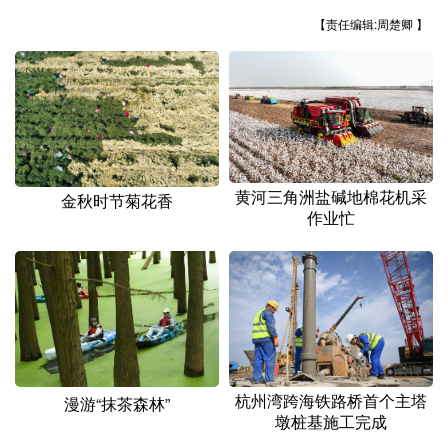
山东
河南
湖北
湖南
【责任编辑:周楚卿 】
广东
广西
海南
重庆
四川
贵州
云南
西藏
陕西
甘肃
青海
宁夏
新疆
内蒙古
黑龙江
黄河三角洲盐碱地棉花机采
金秋时节菊花香
作业忙
多语种频道
English
Español
Français
عربى
Русский язык
日本語
한국어
Deutsch
Português
杭州湾跨海铁路桥首个主塔
漫游“抹茶森林”
墩桩基施工完成