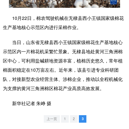
学术中国
乡村振兴
银龄
溯源中国
10月22日，棉农驾驶机械在无棣县西小王镇国家级棉花
城市
旅游
能源
会展
生产基地核心示范区内进行采棉作业。
彩票
娱乐
时尚
悦读
当日，山东省无棣县西小王镇国家级棉花生产基地核心
公益
一带一路
亚太网
上市公司
示范区内一片棉花机采繁忙景象。无棣县地处黄河三角洲棉
文化产业
区中心，可利用盐碱耕地资源丰富，植棉历史悠久，常年植
棉面积稳定在10万亩左右。近年来，该县引进专业科研团
队，对接新型农业经营主体、涉棉企业，推动以全程机械化
地方频道
为支撑的黄河三角洲棉区棉花产业高质高效发展。
北京
天津
河北
山西
新华社记者 朱峥 摄
辽宁
吉林
上海
江苏
浙江
安徽
福建
江西
上一页
1
2
3