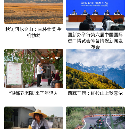
山东
河南
湖北
湖南
广东
广西
海南
重庆
四川
贵州
云南
西藏
秋访阿尔金山：古朴壮美 生
国新办举行第六届中国国际
机勃勃
陕西
甘肃
青海
宁夏
进口博览会筹备情况新闻发
布会
新疆
内蒙古
黑龙江
多语种频道
English
Español
Français
عربى
西藏芒康：红拉山上秋意浓
“哏都养老院”来了年轻人
Русский язык
日本語
한국어
Deutsch
Português