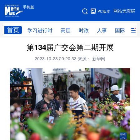
手机版
手机版
网站无障碍
PC版本
网站地图
首页
学习进行时
高层
时政
人事
国际
财
第134届广交会第二期开展
学习进行时
高层
时政
人事
2023-10-23 20:20:33
来源： 新华网
国际
财经
网评
港澳
台湾
思客智库
全球连线
教育
科技
科创
量子
体育
文化
书画
健康
军事
访谈
视频
图片
政务
法律
中央文件
金融
汽车
食品
人居
信息化
数字经济