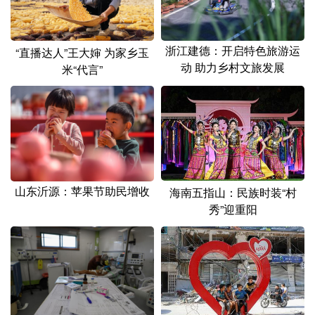
浙江建德：开启特色旅游运
“直播达人”王大婶 为家乡玉
动 助力乡村文旅发展
米“代言”
山东沂源：苹果节助民增收
海南五指山：民族时装“村
秀”迎重阳