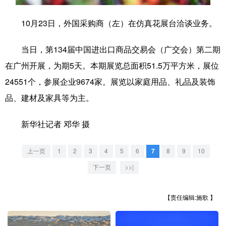
学术中国
乡村振兴
银龄
溯源中国
10月23日，外国采购商（左）在仿真花展台洽谈业务。
城市
旅游
能源
会展
当日，第134届中国进出口商品交易会（广交会）第二期
彩票
娱乐
时尚
悦读
在广州开展，为期5天。本期展览总面积51.5万平方米，展位
24551个，参展企业9674家。展览以家庭用品、礼品及装饰
公益
一带一路
亚太网
上市公司
品、建材及家具等为主。
文化产业
新华社记者 邓华 摄
地方频道
上一页
1
2
3
4
5
6
7
8
9
10
北京
天津
河北
山西
下一页
>>|
辽宁
吉林
上海
江苏
【责任编辑:施歌 】
浙江
安徽
福建
江西