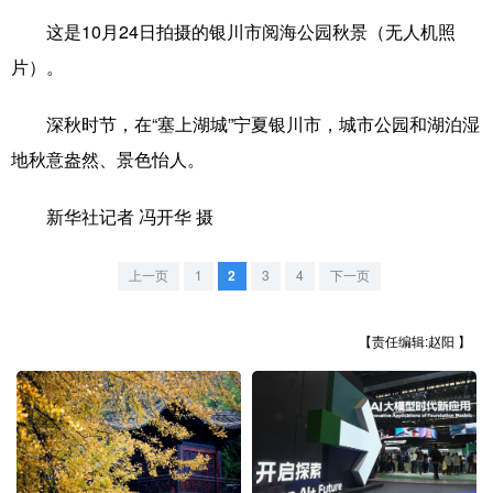
这是10月24日拍摄的银川市阅海公园秋景（无人机照
学术中国
乡村振兴
银龄
溯源中国
片）。
城市
旅游
能源
会展
深秋时节，在“塞上湖城”宁夏银川市，城市公园和湖泊湿
彩票
娱乐
时尚
悦读
地秋意盎然、景色怡人。
公益
一带一路
亚太网
上市公司
新华社记者 冯开华 摄
文化产业
上一页
1
2
3
4
下一页
地方频道
【责任编辑:赵阳 】
北京
天津
河北
山西
辽宁
吉林
上海
江苏
浙江
安徽
福建
江西