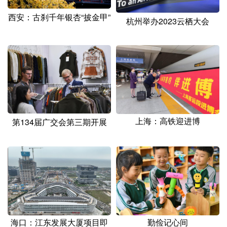
山东
河南
湖北
湖南
西安：古刹千年银杏“披金甲”
杭州举办2023云栖大会
广东
广西
海南
重庆
四川
贵州
云南
西藏
陕西
甘肃
青海
宁夏
新疆
内蒙古
黑龙江
上海：高铁迎进博
第134届广交会第三期开展
多语种频道
English
Español
Français
عربى
Русский язык
日本語
한국어
Deutsch
Português
海口：江东发展大厦项目即
勤俭记心间