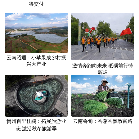
将交付
云南昭通：小苹果成乡村振
兴大产业
激情奔跑向未来 砥砺前行铸
辉煌
贵州百里杜鹃：拓展旅游业
云南鲁甸：香葱香飘致富路
态 激活秋冬旅游季