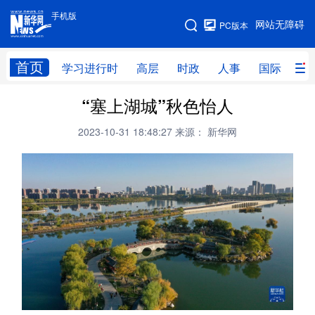
手机版
手机版
网站无障碍
PC版本
网站地图
首页
学习进行时
高层
时政
人事
国际
财
“塞上湖城”秋色怡人
学习进行时
高层
时政
人事
2023-10-31 18:48:27
来源： 新华网
国际
财经
网评
港澳
台湾
思客智库
全球连线
教育
科技
科创
量子
体育
文化
书画
健康
军事
访谈
视频
图片
政务
法律
中央文件
金融
汽车
食品
人居
信息化
数字经济