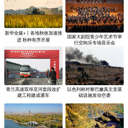
新华全媒+丨各地秋收加速推
国家大剧院青少年艺术节举
进 秋种有序开展
行交响乐专场音乐会
以色列称对黎巴嫩真主党基
青兰高速双埠至河套段改扩
础设施发动空袭
建工程建成通车