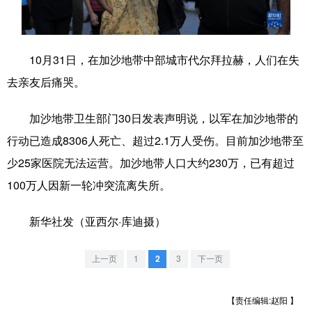
学术中国
乡村振兴
银龄
溯源中国
城市
旅游
能源
会展
10月31日，在加沙地带中部城市代尔拜拉赫，人们在失
去亲友后痛哭。
彩票
娱乐
时尚
悦读
公益
一带一路
亚太网
上市公司
加沙地带卫生部门30日发表声明说，以军在加沙地带的
行动已造成8306人死亡、超过2.1万人受伤。目前加沙地带至
文化产业
少25家医院无法运营。加沙地带人口大约230万，已有超过
100万人因新一轮冲突流离失所。
地方频道
新华社发（亚西尔·库迪摄）
北京
天津
河北
山西
辽宁
吉林
上海
江苏
上一页
1
2
3
下一页
浙江
安徽
福建
江西
【责任编辑:赵阳 】