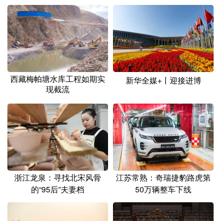
山东
河南
湖北
湖南
广东
广西
海南
重庆
四川
贵州
云南
西藏
陕西
甘肃
青海
宁夏
西藏梅帕塘水库工程如期实
新华全媒+丨迎接进博
新疆
内蒙古
黑龙江
现截流
多语种频道
English
Español
Français
عربى
Русский язык
日本語
한국어
浙江龙泉：寻找北宋风骨
江苏常熟：奇瑞捷豹路虎第
Deutsch
Português
的“95后”夫妻档
50万辆整车下线