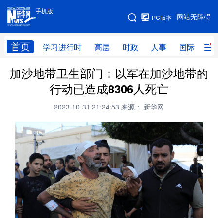
手机版
手机版
网站无障碍
PC版本
网站地图
首页
学习进行时
高层
时政
人事
国际
财
加沙地带卫生部门：以军在加沙地带的
学习进行时
高层
时政
人事
行动已造成8306人死亡
国际
财经
网评
港澳
2023-10-31 21:24:53
来源： 新华网
台湾
思客智库
全球连线
教育
科技
科创
量子
体育
文化
书画
健康
军事
访谈
视频
图片
政务
法律
中央文件
金融
汽车
食品
人居
信息化
数字经济