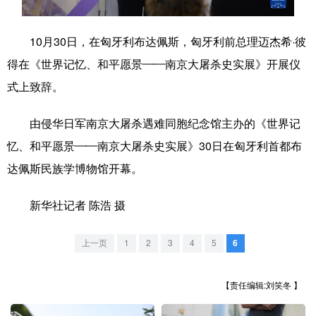
学术中国
乡村振兴
银龄
溯源中国
10月30日，在匈牙利布达佩斯，匈牙利前总理迈杰希·彼
城市
旅游
能源
会展
得在《世界记忆、和平愿景——南京大屠杀史实展》开展仪
式上致辞。
彩票
娱乐
时尚
悦读
公益
一带一路
亚太网
上市公司
由侵华日军南京大屠杀遇难同胞纪念馆主办的《世界记
忆、和平愿景——南京大屠杀史实展》30日在匈牙利首都布
文化产业
达佩斯民族学博物馆开幕。
地方频道
新华社记者 陈浩 摄
北京
天津
河北
山西
上一页
1
2
3
4
5
6
辽宁
吉林
上海
江苏
【责任编辑:刘笑冬 】
浙江
安徽
福建
江西