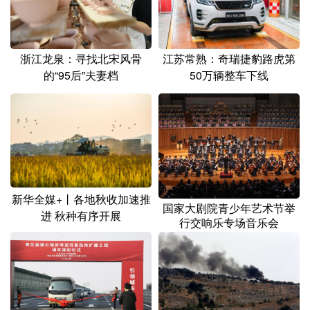
浙江龙泉：寻找北宋风骨
江苏常熟：奇瑞捷豹路虎第
的“95后”夫妻档
50万辆整车下线
新华全媒+丨各地秋收加速推
国家大剧院青少年艺术节举
进 秋种有序开展
行交响乐专场音乐会