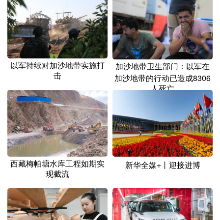
山东
河南
湖北
湖南
广东
广西
海南
重庆
四川
贵州
云南
西藏
陕西
甘肃
青海
宁夏
以军持续对加沙地带实施打
加沙地带卫生部门：以军在
击
加沙地带的行动已造成8306
新疆
内蒙古
黑龙江
人死亡
多语种频道
English
Español
Français
عربى
西藏梅帕塘水库工程如期实
Русский язык
日本語
한국어
新华全媒+丨迎接进博
现截流
Deutsch
Português