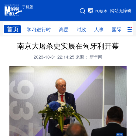
手机版
手机版
网站无障碍
PC版本
网站地图
首页
学习进行时
高层
时政
人事
国际
财
南京大屠杀史实展在匈牙利开幕
学习进行时
高层
时政
人事
2023-10-31 22:14:25
来源： 新华网
国际
财经
网评
港澳
台湾
思客智库
全球连线
教育
科技
科创
量子
体育
文化
书画
健康
军事
访谈
视频
图片
政务
法律
中央文件
金融
汽车
食品
人居
信息化
数字经济