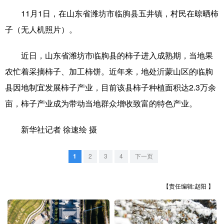
11月1日，在山东省潍坊市临朐县五井镇，村民在晾晒柿
学术中国
乡村振兴
银龄
溯源中国
子（无人机照片）。
城市
旅游
能源
会展
近日，山东省潍坊市临朐县的柿子进入成熟期，当地果
彩票
娱乐
时尚
悦读
农忙着采摘柿子、加工柿饼。近年来，地处沂蒙山区的临朐
公益
一带一路
亚太网
上市公司
县因地制宜发展柿子产业，目前该县柿子种植面积达2.3万余
亩，柿子产业成为带动当地群众增收致富的特色产业。
文化产业
新华社记者 徐速绘 摄
地方频道
1
2
3
4
下一页
北京
天津
河北
山西
辽宁
吉林
上海
江苏
【责任编辑:赵阳 】
浙江
安徽
福建
江西