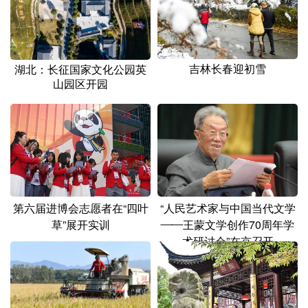
山东
河南
湖北
湖南
广东
广西
海南
重庆
四川
贵州
云南
西藏
吉林长春迎初雪
湖北：长征国家文化公园英
山园区开园
陕西
甘肃
青海
宁夏
新疆
内蒙古
黑龙江
多语种频道
English
Español
Français
عربى
第六届进博会志愿者在“四叶
“人民艺术家与中国当代文学
草”展开实训
——王蒙文学创作70周年学
Русский язык
日本語
한국어
术研讨会”在京召开
Deutsch
Português