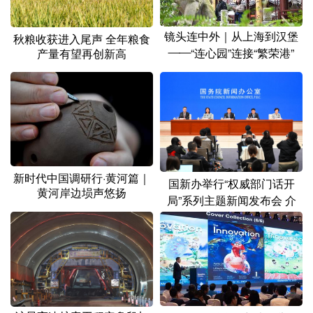
镜头连中外｜从上海到汉堡
秋粮收获进入尾声 全年粮食
——“连心园”连接“繁荣港”
产量有望再创新高
新时代中国调研行·黄河篇｜
国新办举行“权威部门话开
黄河岸边埙声悠扬
局”系列主题新闻发布会 介
绍“推动卫生健康事业高质量
发展 护佑人民健康”有关情况