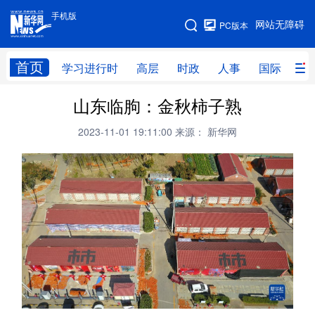
手机版
手机版
网站无障碍
PC版本
网站地图
首页
学习进行时
高层
时政
人事
国际
财
山东临朐：金秋柿子熟
学习进行时
高层
时政
人事
2023-11-01 19:11:00
来源： 新华网
国际
财经
网评
港澳
台湾
思客智库
全球连线
教育
科技
科创
量子
体育
文化
书画
健康
军事
访谈
视频
图片
政务
法律
中央文件
金融
汽车
食品
人居
信息化
数字经济