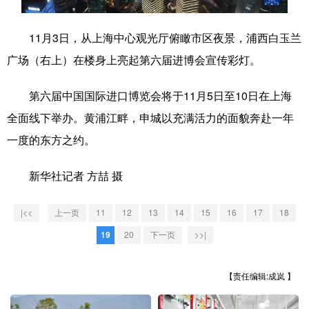
学术中国
乡村振兴
银龄
溯源中国
11月3日，从上海中心观光厅俯瞰市区夜景，浦西白玉兰
城市
旅游
能源
会展
广场（右上）在楼身上亮起第六届进博会宣传彩灯。
彩票
娱乐
时尚
悦读
第六届中国国际进口博览会将于11月5日至10日在上海
公益
一带一路
亚太网
上市公司
全面线下举办。黄浦江畔，申城以充满活力的面貌奔赴一年
一度的东方之约。
文化产业
新华社记者 方喆 摄
地方频道
|<<
上一页
11
12
13
14
15
16
17
18
北京
天津
河北
山西
19
20
下一页
>>|
辽宁
吉林
上海
江苏
【责任编辑:成岚 】
浙江
安徽
福建
江西