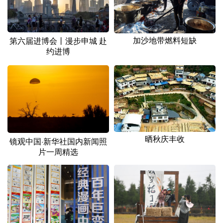
加沙地带燃料短缺
第六届进博会丨漫步申城 赴
约进博
晒秋庆丰收
镜观中国·新华社国内新闻照
片一周精选