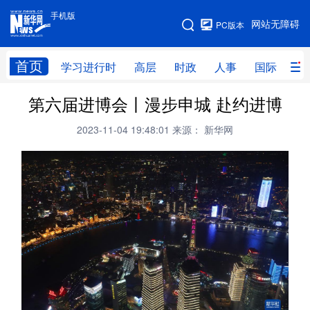
手机版
手机版
网站无障碍
PC版本
网站地图
首页
学习进行时
高层
时政
人事
国际
财
第六届进博会丨漫步申城 赴约进博
学习进行时
高层
时政
人事
2023-11-04 19:48:01
来源： 新华网
国际
财经
网评
港澳
台湾
思客智库
全球连线
教育
科技
科创
量子
体育
文化
书画
健康
军事
访谈
视频
图片
政务
法律
中央文件
金融
汽车
食品
人居
信息化
数字经济