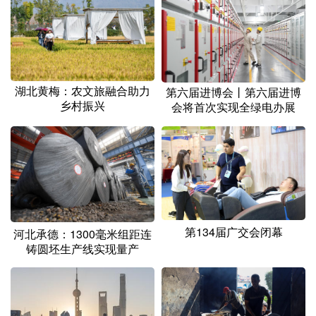
山东
河南
湖北
湖南
广东
广西
海南
重庆
四川
贵州
云南
西藏
湖北黄梅：农文旅融合助力
第六届进博会丨第六届进博
陕西
甘肃
青海
宁夏
乡村振兴
会将首次实现全绿电办展
新疆
内蒙古
黑龙江
多语种频道
English
Español
Français
عربى
第134届广交会闭幕
河北承德：1300毫米组距连
Русский язык
日本語
한국어
铸圆坯生产线实现量产
Deutsch
Português