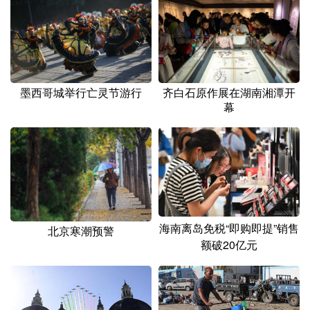
山东
河南
湖北
湖南
广东
广西
海南
重庆
四川
贵州
云南
西藏
陕西
甘肃
青海
宁夏
墨西哥城举行亡灵节游行
齐白石原作展在湖南湘潭开
幕
新疆
内蒙古
黑龙江
多语种频道
English
Español
Français
عربى
海南离岛免税“即购即提”销售
北京寒潮预警
Русский язык
日本語
한국어
额破20亿元
Deutsch
Português