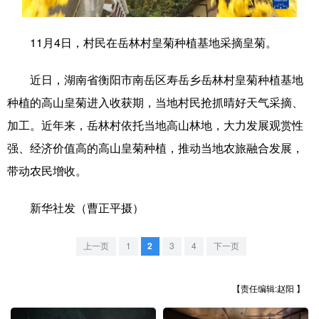
学术中国
乡村振兴
银龄
溯源中国
11月4日，村民在岳林村皇菊种植基地采摘皇菊。
城市
旅游
能源
会展
近日，湖南省衡阳市南岳区寿岳乡岳林村皇菊种植基地
彩票
娱乐
时尚
悦读
种植的高山皇菊进入收获期，当地村民抢抓晴好天气采摘、
公益
一带一路
亚太网
上市公司
加工。近年来，岳林村依托当地高山林地，大力发展观赏性
强、经济价值高的高山皇菊种植，推动当地农旅融合发展，
文化产业
带动农民增收。
地方频道
新华社发（曹正平摄）
北京
天津
河北
山西
上一页
1
2
3
4
下一页
辽宁
吉林
上海
江苏
【责任编辑:赵阳 】
浙江
安徽
福建
江西