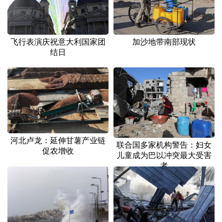
飞行表演庆祝意大利国家团
加沙地带南部现状
结日
河北卢龙：延伸甘薯产业链
联合国多家机构警告：妇女
促农增收
儿童成为巴以冲突最大受害
者