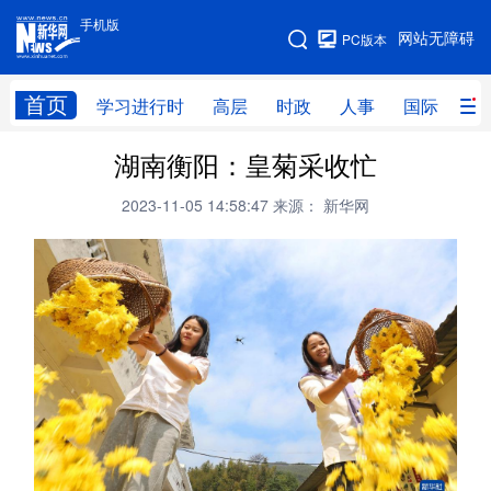
手机版
手机版
网站无障碍
PC版本
网站地图
首页
学习进行时
高层
时政
人事
国际
财
湖南衡阳：皇菊采收忙
学习进行时
高层
时政
人事
2023-11-05 14:58:47
来源： 新华网
国际
财经
网评
港澳
台湾
思客智库
全球连线
教育
科技
科创
量子
体育
文化
书画
健康
军事
访谈
视频
图片
政务
法律
中央文件
金融
汽车
食品
人居
信息化
数字经济