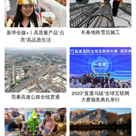
山东
河南
湖北
湖南
广东
广西
海南
重庆
四川
贵州
云南
西藏
长春地铁雪后施工
新华全媒+丨高质量产品“点
亮”高品质生活
陕西
甘肃
青海
宁夏
新疆
内蒙古
黑龙江
多语种频道
English
Español
Français
عربى
2023“直通乌镇”全球互联网
莞番高速公路全线贯通
大赛颁奖典礼举行
Русский язык
日本語
한국어
Deutsch
Português