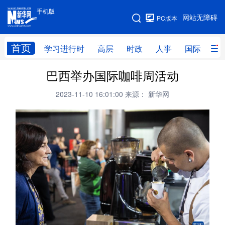
手机版
手机版
网站无障碍
PC版本
网站地图
首页
学习进行时
高层
时政
人事
国际
财
巴西举办国际咖啡周活动
学习进行时
高层
时政
人事
2023-11-10 16:01:00
来源： 新华网
国际
财经
网评
港澳
台湾
思客智库
全球连线
教育
科技
科创
量子
体育
文化
书画
健康
军事
访谈
视频
图片
政务
法律
中央文件
金融
汽车
食品
人居
信息化
数字经济