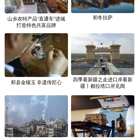
初冬拉萨
山乡农特产品“直通车”进城
打造特色共富品牌
四季看新疆之走进口岸看新
郏县金镶玉 非遗传匠心
疆丨都拉塔口岸见闻