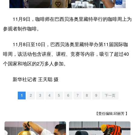
学术中国
乡村振兴
银龄
溯源中国
11月9日，咖啡师在巴西贝洛奥里藏特举行的咖啡周上为
城市
旅游
能源
会展
参观者制作咖啡。
彩票
娱乐
时尚
悦读
11月8日至10日，巴西贝洛奥里藏特举办第11届国际咖
公益
一带一路
亚太网
上市公司
啡周，该活动包含讲座、课程、竞赛等内容，吸引了超过40
文化产业
个国家和地区的2万多人参加。
新华社记者 王天聪 摄
地方频道
1
2
3
4
5
6
7
8
9
下一页
北京
天津
河北
山西
辽宁
吉林
上海
江苏
【责任编辑:邱丽芳 】
浙江
安徽
福建
江西