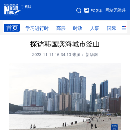
手机版
手机版
网站无障碍
PC版本
网站地图
首页
学习进行时
高层
时政
人事
国际
财
探访韩国滨海城市釜山
学习进行时
高层
时政
人事
2023-11-11 16:34:13
来源： 新华网
国际
财经
网评
港澳
台湾
思客智库
全球连线
教育
科技
科创
量子
体育
文化
书画
健康
军事
访谈
视频
图片
政务
法律
中央文件
金融
汽车
食品
人居
信息化
数字经济