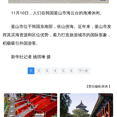
学术中国
乡村振兴
银龄
溯源中国
11月10日，人们在韩国釜山市海云台的海滩休闲。
城市
旅游
能源
会展
釜山市位于韩国东南部，依山傍海。近年来，釜山市发
彩票
娱乐
时尚
悦读
挥其滨海资源和区位优势，着力打造旅游城市的国际形象，
积极吸引外国游客。
公益
一带一路
亚太网
上市公司
文化产业
新华社记者 姚琪琳 摄
1
2
3
4
5
6
下一页
地方频道
北京
天津
河北
山西
【责任编辑:薛涛 】
辽宁
吉林
上海
江苏
浙江
安徽
福建
江西