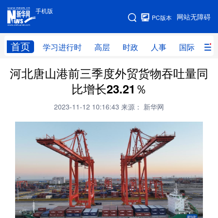
手机版
手机版
网站无障碍
PC版本
网站地图
首页
学习进行时
高层
时政
人事
国际
财
河北唐山港前三季度外贸货物吞吐量同
学习进行时
高层
时政
人事
比增长23.21％
国际
财经
网评
港澳
2023-11-12 10:16:43
来源： 新华网
台湾
思客智库
全球连线
教育
科技
科创
量子
体育
文化
书画
健康
军事
访谈
视频
图片
政务
法律
中央文件
金融
汽车
食品
人居
信息化
数字经济