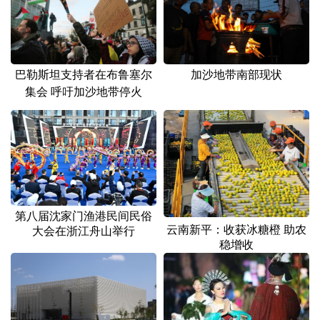
山东
河南
湖北
湖南
广东
广西
海南
重庆
四川
贵州
云南
西藏
加沙地带南部现状
巴勒斯坦支持者在布鲁塞尔
集会 呼吁加沙地带停火
陕西
甘肃
青海
宁夏
新疆
内蒙古
黑龙江
多语种频道
English
Español
Français
عربى
第八届沈家门渔港民间民俗
云南新平：收获冰糖橙 助农
大会在浙江舟山举行
Русский язык
日本語
한국어
稳增收
Deutsch
Português