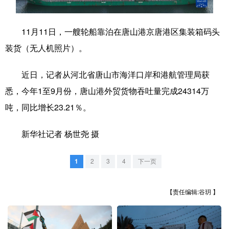
学术中国
乡村振兴
银龄
溯源中国
11月11日，一艘轮船靠泊在唐山港京唐港区集装箱码头
城市
旅游
能源
会展
装货（无人机照片）。
彩票
娱乐
时尚
悦读
近日，记者从河北省唐山市海洋口岸和港航管理局获
公益
一带一路
亚太网
上市公司
悉，今年1至9月份，唐山港外贸货物吞吐量完成24314万
文化产业
吨，同比增长23.21％。
新华社记者 杨世尧 摄
地方频道
1
2
3
4
下一页
北京
天津
河北
山西
辽宁
吉林
上海
江苏
【责任编辑:谷玥 】
浙江
安徽
福建
江西